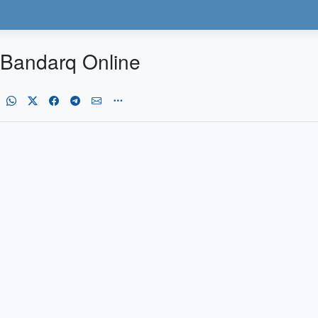
 Bandarq Online