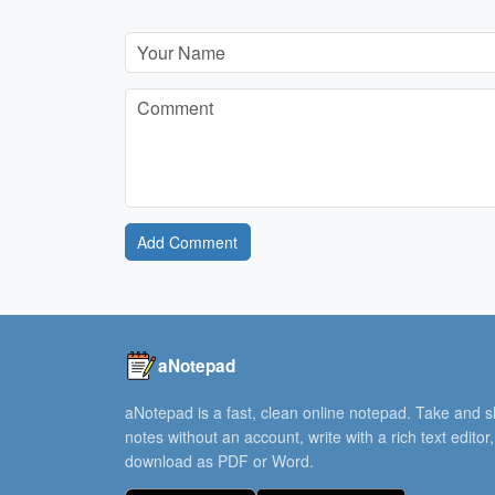
Add Comment
aNotepad
aNotepad is a fast, clean online notepad. Take and 
notes without an account, write with a rich text editor
download as PDF or Word.