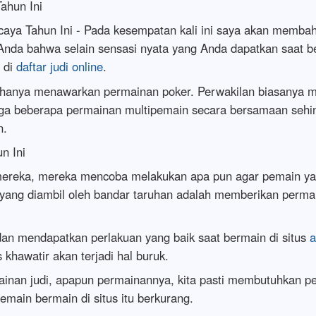
ahun Ini
caya Tahun Ini - Pada kesempatan kali ini saya akan memba
 Anda bahwa selain sensasi nyata yang Anda dapatkan saat b
 di
daftar judi online
.
 hanya menawarkan permainan poker. Perwakilan biasanya m
juga beberapa permainan multipemain secara bersamaan sehin
n.
n Ini
 mereka, mereka mencoba melakukan apa pun agar pemain ya
yang diambil oleh bandar taruhan adalah memberikan permai
an mendapatkan perlakuan yang baik saat bermain di situs
a
khawatir akan terjadi hal buruk.
nan judi, apapun permainannya, kita pasti membutuhkan per
main bermain di situs itu berkurang.