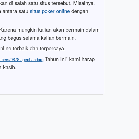
n di salah satu situs tersebut. Misalnya,
n antara satu
situs poker online
dengan
Karena mungkin kalian akan bermain dalam
yang bagus selama kalian bermain.
nline terbaik dan terpercaya.
Tahun Ini” kami harap
embers/9878-agenbandarq
 kasih.