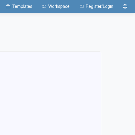
Templates
Workspace
Register/Login