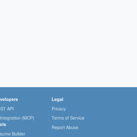
velopers
Legal
ST API
Privacy
 Integration (MCP)
Terms of Service
ols
Report Abuse
sume Builder