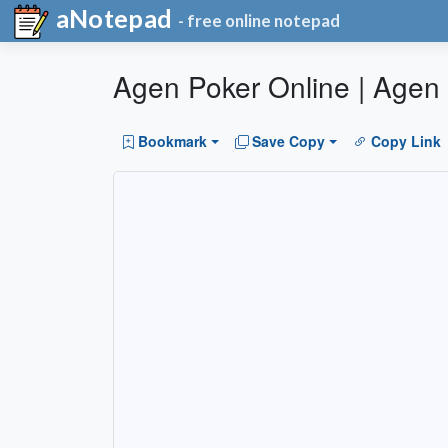
aNotepad
- free online notepad
Agen Poker Online | Agen
Bookmark
Save Copy
Copy Link