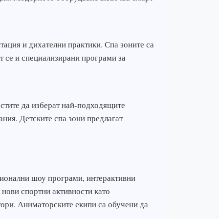
тация и дихателни практики. Спа зоните са
т се и специализирани програми за
гостите да изберат най-подходящите
ния. Детските спа зони предлагат
сионални шоу програми, интерактивни
 нови спортни активности като
тори. Аниматорските екипи са обучени да