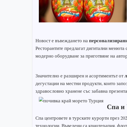
персонализиран
Новост е въвеждането на
Ресторантите предлагат дигитални менюта с
модерно оборудване за приготвяне на автор
л
Значително е разширен и асортиментът от
дегустации на местни продукти, които запо
здравословно хранене със забавна презента
Спа и
Спа центровете в турските курорти през 20
технологии. Въведени са криотерапия, фло