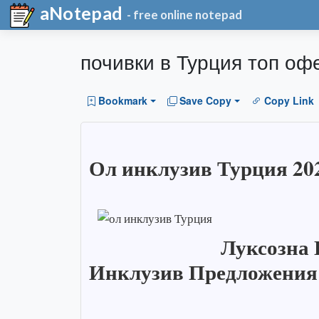
aNotepad
- free online notepad
почивки в Турция топ оф
Bookmark
Save Copy
Copy Link
Ол инклузив Турция 202
Луксозна 
Инклузив Предложения