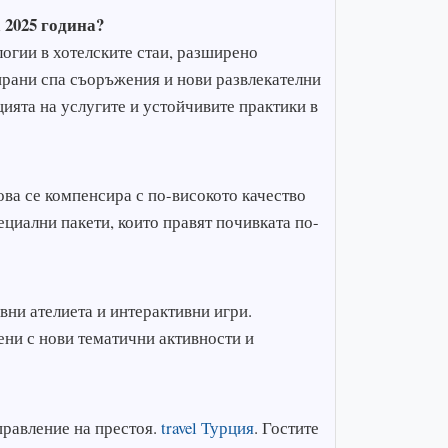
 2025 година?
огии в хотелските стаи, разширено
рани спа съоръжения и нови развлекателни
ята на услугите и устойчивите практики в
ова се компенсира с по-високото качество
ециални пакети, които правят почивката по-
вни ателиета и интерактивни игри.
ени с нови тематични активности и
правление на престоя.
travel Турция
. Гостите