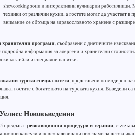
showcooking зони и интерактивни кулинарни работилници.
техники от различни кухни, а гостите могат да участват в 
внимание се обръща на здравословното хранене с разшире
и хранителни програми
, съобразени с диетичните изискван
 подробна информация за алергени и хранителни стойности.
ски коктейли и специални напитки.
окални турски специалитети
, представени по модерен нач
знават гостите с богатството на турската кухня. Въведени с
ция.
 Уелнес Нововъведения
революционни процедури и терапии
25 предлагат
, съчетав
тационни капсули и персонализирани програми за детоксика