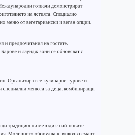
 Международни готвачи демонстрират
приготвянето на ястията. Специално
но меню от вегетариански и веган опции.
ия и предпочитания на гостите.
 Барове и лаундж зони се обновяват с
ин. Организират се кулинарни турове и
а и специални менюта за деца, комбиниращи
ащи традиционни методи с най-новите
ция. Модерното оборудване включва смарт