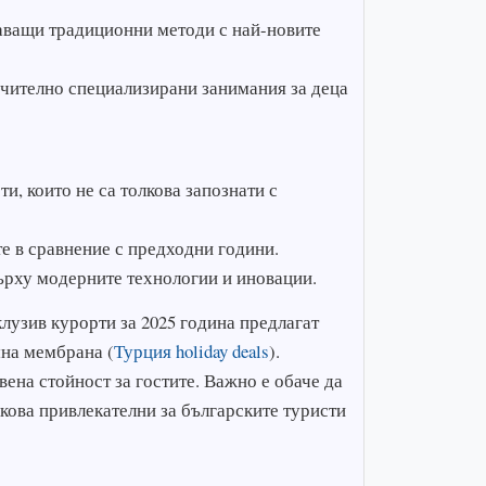
аващи традиционни методи с най-новите
ючително специализирани занимания за деца
и, които не са толкова запознати с
е в сравнение с предходни години.
ърху модерните технологии и иновации.
лузив курорти за 2025 година предлагат
мна мембрана (
Турция holiday deals
).
ена стойност за гостите. Важно е обаче да
кова привлекателни за българските туристи