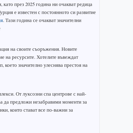
 като през 2025 година ни очакват редица
урция е известен с постоянното си развитие
ия
. Тази година се очакват значителни
е
ация на своите съоръжения. Новите
е на ресурсите. Хотелите въвеждат
, което значително улеснява престоя на
лекси. От луксозни спа центрове с най-
ва да предложи незабравими моменти за
ки, които стават все по-важни за