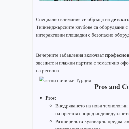
детска
Специално внимание се обръща на
Тийнейджърските клубове са оборудвани с 
интерактивни площадки с безопасно обору
професион
Вечерните забавления включват
звездите и плажни партита с тематично офо
на региона
Pros and C
Pros:
Внедряването на нови технологии 
на престоя според индивидуалните
Разширеното кулинарно предлаган
изисквания и вкусове.