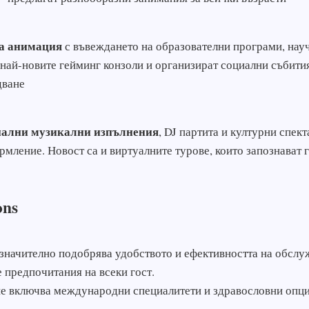
та анимация
с въвеждането на образователни програми, науч
най-новите гейминг конзоли и организират социални събития
дване
ални музикални изпълнения
, DJ партита и културни спек
рмление. Новост са и виртуалните турове, които запознават 
ons
значително подобрява удобството и ефективността на обслу
 предпочитания на всеки гост.
е включва международни специалитети и здравословни опции