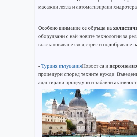
масажни легла и автоматизирани хидротер
холистичн
Особено внимание се обръща на
оборудвани с най-новите технологии за рел
възстановяване след стрес и подобряване н
персонализ
-
Турция пътувания
Новост са и
процедури според техните нужди. Въведени 
адаптирани процедури и забавни активности