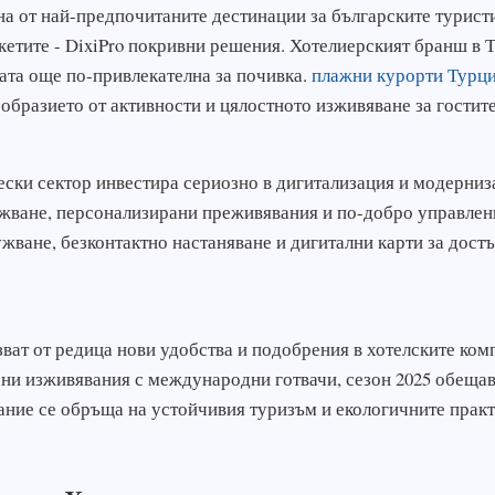
а от най-предпочитаните дестинации за българските туристи,
етите - DixiPro покривни решения. Хотелиерският бранш в Т
ата още по-привлекателна за почивка.
плажни курорти Турц
ообразието от активности и цялостното изживяване за гостит
ески сектор инвестира сериозно в дигитализация и модерниз
жване, персонализирани преживявания и по-добро управлени
ване, безконтактно настаняване и дигитални карти за достъп
ват от редица нови удобства и подобрения в хотелските комп
ни изживявания с международни готвачи, сезон 2025 обеща
ние се обръща на устойчивия туризъм и екологичните практи