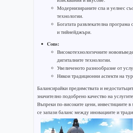
Модернизираните спа и уелнес съ
технологии.
Богатата развлекателна програма 
и тийнейджъри.
Cons:
Високотехнологичните нововъведени
дигиталните технологии.
Увеличеното разнообразие от услу
Някои традиционни аспекти на тур
Балансирайки предимствата и недостатъците
значително подобрено качество на услугит
Въпреки по-високите цени, инвестициите в 
се запази баланс между иновациите и тради