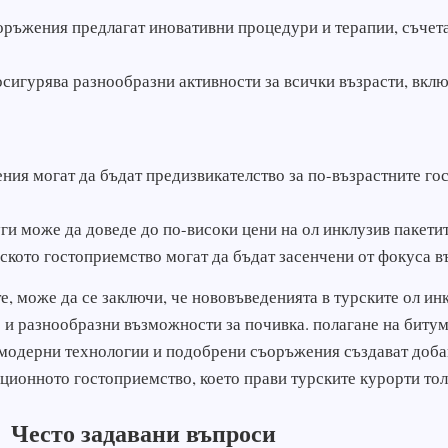
оръжения предлагат иновативни процедури и терапии, съчет
осигурява разнообразни активности за всички възрасти, вкл
я могат да бъдат предизвикателство за по-възрастните гост
ги може да доведе до по-високи цени на ол инклузив пакетит
ското гостоприемство могат да бъдат засенчени от фокуса в
, може да се заключи, че нововъведенията в турските ол инк
е и разнообразни възможности за почивка. полагане на биту
модерни технологии и подобрени съоръжения създават добав
ционното гостоприемство, което прави турските курорти тол
Често задавани въпроси