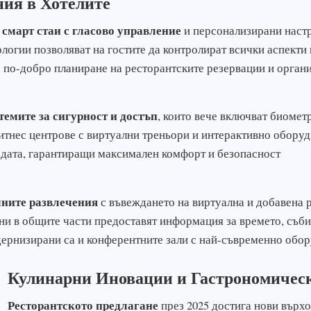
ия в Хотелите
смарт стаи с гласово управление
т
и персонализирани настр
логии позволяват на гостите да контролират всички аспекти
а по-добро планиране на ресторантските резервации и орган
темите за сигурност и достъп
, които вече включват биомет
тнес центрове с виртуални треньори и интерактивно оборудв
водата, гарантиращи максимален комфорт и безопасност
ните развлечения
с въвеждането на виртуална и добавена р
ни в общите части предоставят информация за времето, съби
дернизирани са и конферентните зали с най-съвременно обор
Кулинарни Иновации и Гастрономичес
Ресторантското предлагане
през 2025 достига нови върхо