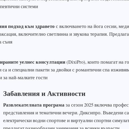
апевтични системи
ия подход към здравето
с включването на йога сесии, меди
аксация, включително светлинна и звукова терапия. Предлага
а съня
ираните уелнес консултации
(DixiPro), които помагат на 
са и специални пакети за двойки с романтични спа изживява
 за най-малките гости
Забавления и Активности
Развлекателната програма
за сезон 2025 включва профе
представления и тематични вечери. Диксипро. Въведени са
електрически водни спортове и виртуални спортни симула
предлагат разнообразни занимания за всички възрасти