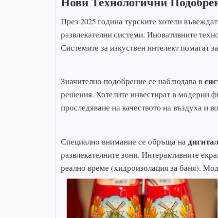
Нови Технологични Подобрен
През 2025 година турските хотели въвежда
развлекателни системи. Иновативните техно
Системите за изкуствен интелект помагат з
сис
Значително подобрение се наблюдава в
решения. Хотелите инвестират в модерни фи
проследяване на качеството на въздуха и 
дигитал
Специално внимание се обръща на
развлекателните зони. Интерактивните екра
реално време (хидроизолация за баня). Мо