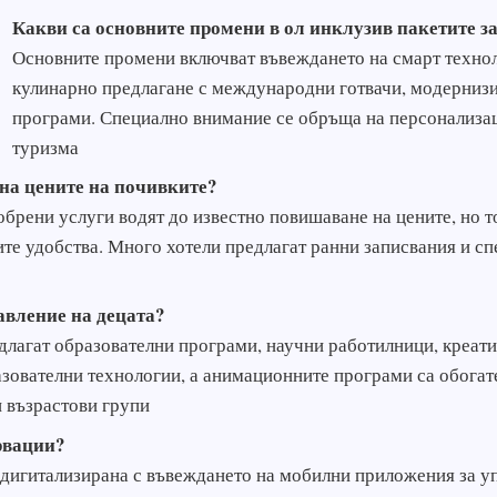
Какви са основните промени в ол инклузив пакетите за
Основните промени включват въвеждането на смарт технол
кулинарно предлагане с международни готвачи, модернизи
програми. Специално внимание се обръща на персонализаци
туризма
 на цените на почивките?
брени услуги водят до известно повишаване на цените, но т
те удобства. Много хотели предлагат ранни записвания и сп
авление на децата?
длагат образователни програми, научни работилници, креати
азователни технологии, а анимационните програми са обогат
 възрастови групи
рвации?
о дигитализирана с въвеждането на мобилни приложения за у