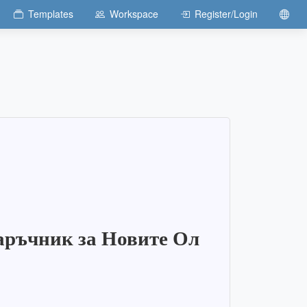
Templates
Workspace
Register/Login
аръчник за Новите Ол