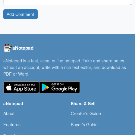
Add Comment
aNotepad
aNotepad is a fast, clean online notepad. Take and share notes
without an account, write with a rich text editor, and download as
PDF or Word.
aNotepad
Share & Sell
About
Creator's Guide
Features
Buyer's Guide