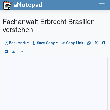
aNotepad
Fachanwalt Erbrecht Brasilien
verstehen
Bookmark
Save Copy
Copy Link