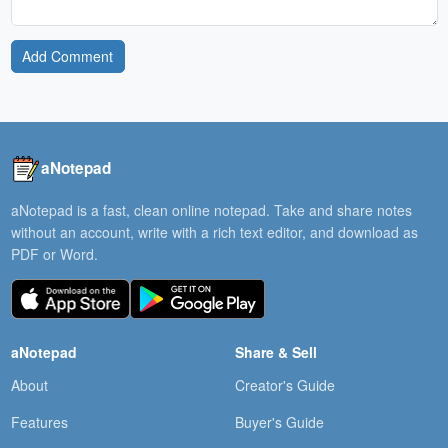
Add Comment
aNotepad
aNotepad is a fast, clean online notepad. Take and share notes
without an account, write with a rich text editor, and download as
PDF or Word.
aNotepad
Share & Sell
About
Creator's Guide
Features
Buyer's Guide