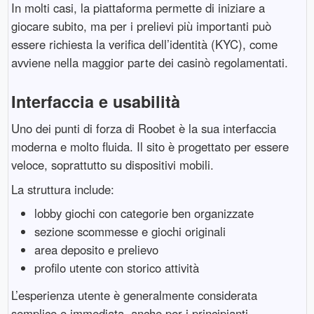
In molti casi, la piattaforma permette di iniziare a
giocare subito, ma per i prelievi più importanti può
essere richiesta la verifica dell’identità (KYC), come
avviene nella maggior parte dei casinò regolamentati.
Interfaccia e usabilità
Uno dei punti di forza di Roobet è la sua interfaccia
moderna e molto fluida. Il sito è progettato per essere
veloce, soprattutto su dispositivi mobili.
La struttura include:
lobby giochi con categorie ben organizzate
sezione scommesse e giochi originali
area deposito e prelievo
profilo utente con storico attività
L’esperienza utente è generalmente considerata
semplice e immediata, anche per i principianti.