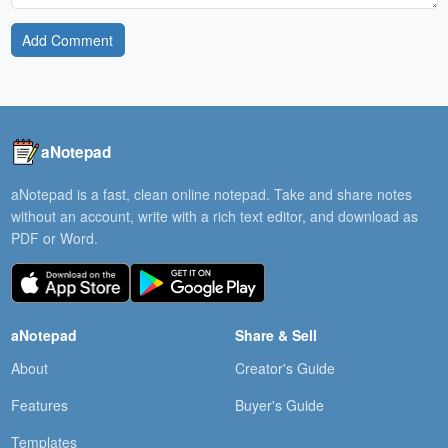
Add Comment
aNotepad
aNotepad is a fast, clean online notepad. Take and share notes
without an account, write with a rich text editor, and download as
PDF or Word.
aNotepad
Share & Sell
About
Creator's Guide
Features
Buyer's Guide
Templates