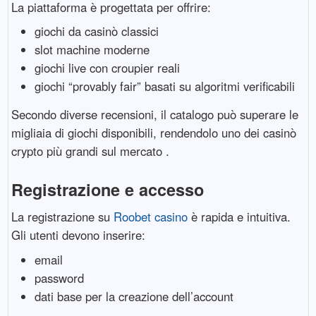
La piattaforma è progettata per offrire:
giochi da casinò classici
slot machine moderne
giochi live con croupier reali
giochi “provably fair” basati su algoritmi verificabili
Secondo diverse recensioni, il catalogo può superare le
migliaia di giochi disponibili, rendendolo uno dei casinò
crypto più grandi sul mercato .
Registrazione e accesso
La registrazione su
Roobet casino
è rapida e intuitiva.
Gli utenti devono inserire:
email
password
dati base per la creazione dell’account