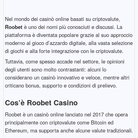
Nel mondo dei casinò online basati su criptovalute,
Roobet
è uno dei nomi più conosciuti e discussi. La
piattaforma è diventata popolare grazie al suo approccio
moderno al gioco d’azzardo digitale, alla vasta selezione
di giochi e alla forte integrazione con le criptovalute.
Tuttavia, come spesso accade nel settore, le opinioni
degli utenti sono molto contrastanti: alcuni lo
considerano un casinò innovativo e veloce, mentre altri
criticano bonus, supporto e condizioni di prelievo.
Cos’è Roobet Casino
Roobet è un casinò online lanciato nel 2017 che opera
principalmente con criptovalute come Bitcoin ed
Ethereum, ma supporta anche alcune valute tradizionali.