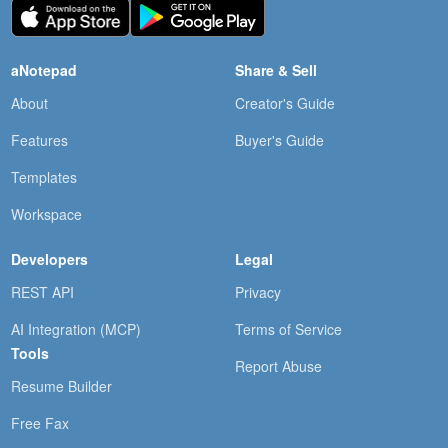
aNotepad
Share & Sell
About
Creator's Guide
Features
Buyer's Guide
Templates
Workspace
Developers
Legal
REST API
Privacy
AI Integration (MCP)
Terms of Service
Tools
Report Abuse
Resume Builder
Free Fax