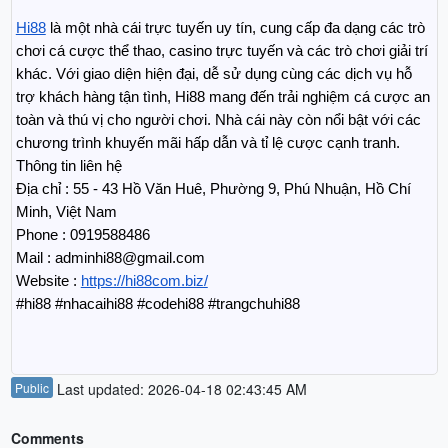
Hi88
 là một nhà cái trực tuyến uy tín, cung cấp đa dạng các trò 
chơi cá cược thể thao, casino trực tuyến và các trò chơi giải trí 
khác. Với giao diện hiện đại, dễ sử dụng cùng các dịch vụ hỗ 
trợ khách hàng tận tình, Hi88 mang đến trải nghiệm cá cược an 
toàn và thú vị cho người chơi. Nhà cái này còn nổi bật với các 
chương trình khuyến mãi hấp dẫn và tỉ lệ cược cạnh tranh.
Thông tin liên hệ 
Địa chỉ : 55 - 43 Hồ Văn Huê, Phường 9, Phú Nhuận, Hồ Chí 
Minh, Việt Nam
Phone : 0919588486
Mail : adminhi88@gmail.com
Website : 
https://hi88com.biz/
#hi88 #nhacaihi88 #codehi88 #trangchuhi88
Public
Last updated: 2026-04-18 02:43:45 AM
Comments