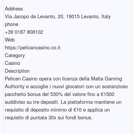
Address

Via Jacopo da Levanto, 20, 19015 Levanto, Italy

phone

+39 0187 808102

Web

https://pelicancasino.co.it

Category

Casino

Description

Pelican Casino opera con licenza della Malta Gaming 
Authority e accoglie i nuovi giocatori con un sostanzioso 
pacchetto bonus del 530% del valore fino a €1500 
suddiviso su tre depositi. La piattaforma mantiene un 
requisito di deposito minimo di €10 e applica un 
requisito di puntata 30x sui fondi bonus.
