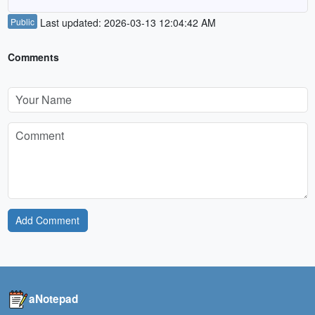
Public
Last updated: 2026-03-13 12:04:42 AM
Comments
Add Comment
aNotepad