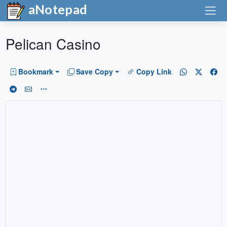
aNotepad
Pelican Casino
Bookmark
Save Copy
Copy Link