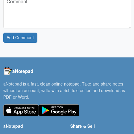
Add Comment
aNotepad
aNotepad is a fast, clean online notepad. Take and share notes
without an account, write with a rich text editor, and download as
PDF or Word.
aNotepad
Share & Sell