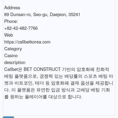
Address

89 Dunsan-ro, Seo-gu, Daejeon, 35241

Phone:

+82-42-482-7766

Web

https://callbetkorea.com

Category

Casino

description

Callbet은 BET CONSTRUCT 기반의 암호화폐 친화적 
베팅 플랫폼으로, 경쟁력 있는 배당률의 스포츠 베팅 마
켓과 비트코인, 테더 등 암호화폐 결제 옵션을 제공합니
다. 이 플랫폼은 유연한 입금 방식과 고배당 베팅 기회
를 원하는 플레이어를 대상으로 합니다.
