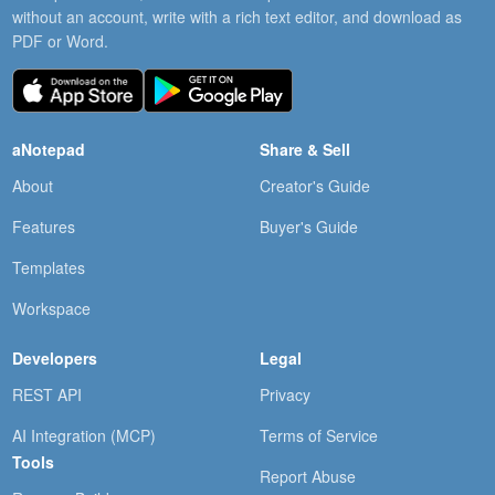
without an account, write with a rich text editor, and download as
PDF or Word.
aNotepad
Share & Sell
About
Creator's Guide
Features
Buyer's Guide
Templates
Workspace
Developers
Legal
REST API
Privacy
AI Integration (MCP)
Terms of Service
Tools
Report Abuse