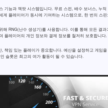
 기능과 잭팟 시스템입니다. 무료 스핀, 배수 보너스, 누적
세계 플레이어가 동시에 기여하는 시스템으로, 한 번의 스핀으
위해 RNG(난수 생성기)를 사용합니다. 이를 통해 모든 결
여 플레이어의 개인 정보와 결제 정보를 철저히 보호합니다.
, 책임 있는 플레이가 중요합니다. 예산을 설정하고 게임을
인 슬롯은 최고의 여가 활동이 될 수 있습니다.