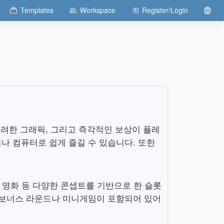
Templates
Workspace
Register/Login
화려한 그래픽, 그리고 즉각적인 보상이 플레
나 컴퓨터로 쉽게 즐길 수 있습니다. 또한
험, 영화 등 다양한 콘셉트를 기반으로 한 슬롯
 보너스 라운드나 미니게임이 포함되어 있어