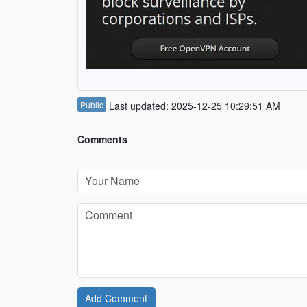
Public
Last updated: 2025-12-25 10:29:51 AM
Comments
Add Comment