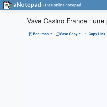
aNotepad
- free online notepad
Vave Casino France : une
Bookmark
Save Copy
Copy Link