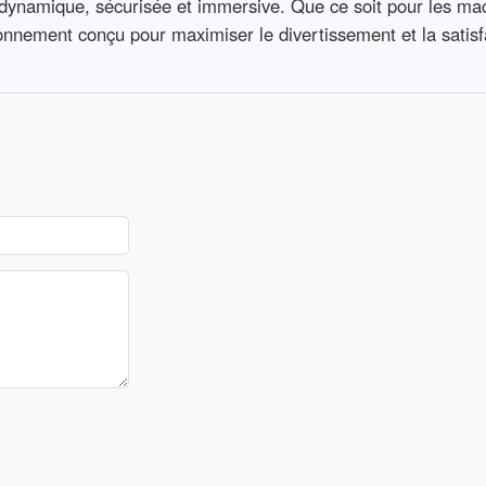
 dynamique, sécurisée et immersive. Que ce soit pour les mac
ronnement conçu pour maximiser le divertissement et la satisfa