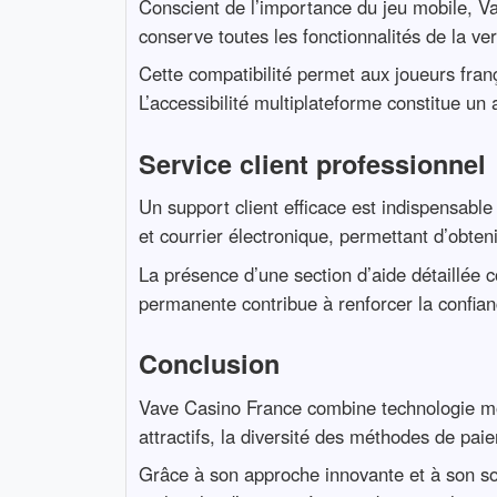
Conscient de l’importance du jeu mobile, V
conserve toutes les fonctionnalités de la ve
Cette compatibilité permet aux joueurs franç
L’accessibilité multiplateforme constitue u
Service client professionnel
Un support client efficace est indispensable
et courrier électronique, permettant d’obte
La présence d’une section d’aide détaillée co
permanente contribue à renforcer la confianc
Conclusion
Vave Casino France combine technologie mod
attractifs, la diversité des méthodes de pai
Grâce à son approche innovante et à son sou