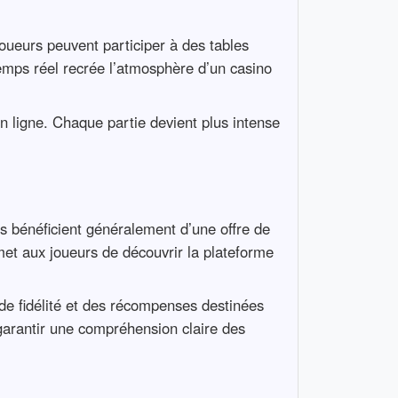
oueurs peuvent participer à des tables
emps réel recrée l’atmosphère d’un casino
en ligne. Chaque partie devient plus intense
s bénéficient généralement d’une offre de
met aux joueurs de découvrir la plateforme
de fidélité et des récompenses destinées
 garantir une compréhension claire des