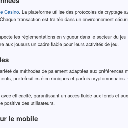
onnées
e Casino
. La plateforme utilise des protocoles de cryptage a
. Chaque transaction est traitée dans un environnement sécuri
especte les réglementations en vigueur dans le secteur du jeu
fre aux joueurs un cadre fiable pour leurs activités de jeu.
les
variété de méthodes de paiement adaptées aux préférences m
ements, portefeuilles électroniques et parfois cryptomonnaies.
vec efficacité, garantissant un accès fluide aux fonds et aux 
 positive des utilisateurs.
ur le mobile