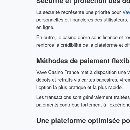
Sécurité et protection des d
La sécurité représente une priorité pour
Vav
personnelles et financières des utilisateurs
en ligne.
En outre, le casino opère sous licence et r
renforce la crédibilité de la plateforme et of
Méthodes de paiement flexib
Vave Casino France met à disposition une 
dépôts et retraits via cartes bancaires, vir
l’option la plus pratique et la plus rapide.
Les transactions sont généralement traitées a
paiements contribue fortement à l’expérience
Une plateforme optimisée po