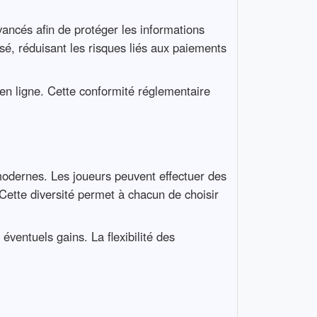
vancés afin de protéger les informations
sé, réduisant les risques liés aux paiements
 en ligne. Cette conformité réglementaire
odernes. Les joueurs peuvent effectuer des
 Cette diversité permet à chacun de choisir
éventuels gains. La flexibilité des