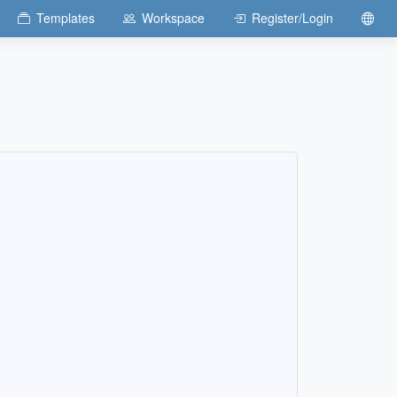
Templates
Workspace
Register/Login