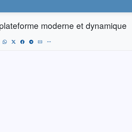
 plateforme moderne et dynamique