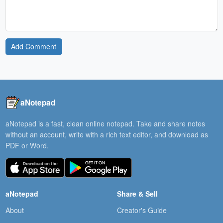
Add Comment
aNotepad
aNotepad is a fast, clean online notepad. Take and share notes
without an account, write with a rich text editor, and download as
PDF or Word.
aNotepad
Share & Sell
About
Creator's Guide