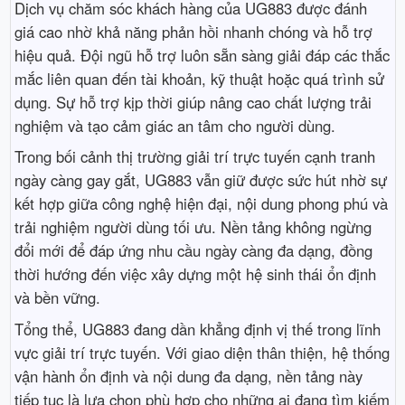
Dịch vụ chăm sóc khách hàng của UG883 được đánh
giá cao nhờ khả năng phản hồi nhanh chóng và hỗ trợ
hiệu quả. Đội ngũ hỗ trợ luôn sẵn sàng giải đáp các thắc
mắc liên quan đến tài khoản, kỹ thuật hoặc quá trình sử
dụng. Sự hỗ trợ kịp thời giúp nâng cao chất lượng trải
nghiệm và tạo cảm giác an tâm cho người dùng.
Trong bối cảnh thị trường giải trí trực tuyến cạnh tranh
ngày càng gay gắt, UG883 vẫn giữ được sức hút nhờ sự
kết hợp giữa công nghệ hiện đại, nội dung phong phú và
trải nghiệm người dùng tối ưu. Nền tảng không ngừng
đổi mới để đáp ứng nhu cầu ngày càng đa dạng, đồng
thời hướng đến việc xây dựng một hệ sinh thái ổn định
và bền vững.
Tổng thể, UG883 đang dần khẳng định vị thế trong lĩnh
vực giải trí trực tuyến. Với giao diện thân thiện, hệ thống
vận hành ổn định và nội dung đa dạng, nền tảng này
tiếp tục là lựa chọn phù hợp cho những ai đang tìm kiếm