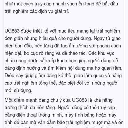
như một cách truy cập nhanh vào nền tảng để bắt đầu
trải nghiệm các dịch vụ giải trí.
UG883 được thiết kế với mục tiêu mang lại trải nghiệm
đơn giản nhưng hiệu quả cho người dùng. Ngay từ giao
diện ban đầu, nền tảng đã tạo ấn tượng với phong cách
hiện đại, bố cục rõ ràng và dễ thao tác. Các khu vực
chức năng được sắp xếp khoa học giúp người dùng dễ
dàng định hướng và tìm kiếm nội dung mà họ quan tâm.
Điều này giúp giảm đáng kể thời gian làm quen và nâng
cao trải nghiệm tổng thể, đặc biệt đối với những người
mới sử dụng.
Một điểm mạnh đáng chú ý của UG883 là khả năng
tương thích đa nền tảng. Người dùng có thể truy cập
bằng điện thoại thông minh, máy tính bảng hoặc máy
tính để bàn mà vẫn đảm bảo trải nghiệm mượt mà và ổn