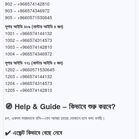
902 – +966574142810
903 – +966574346972
905 – +9660571530645
সুপার আইডি ৪৮৯ (মাস্টার আইডি ৪ জন)
1001 – +966574144132
1002 – +966574314573
1003 – +966574142810
1004 – +966574346972
সুপার আইডি ৭৭১ (মাস্টার আইডি ৫ জন)
1202 – +9660571530645
1203 – +966574144132
1204 – +966574314573
1205 – +966574142810
🧭 Help & Guide – কিভাবে শুরু করবে?
চল, একদম সহজভাবে বলি—যেন আমরা চায়ের দোকানে বসে কথা বলছি।
✔️ এজেন্ট কিভাবে বেছে নেবে