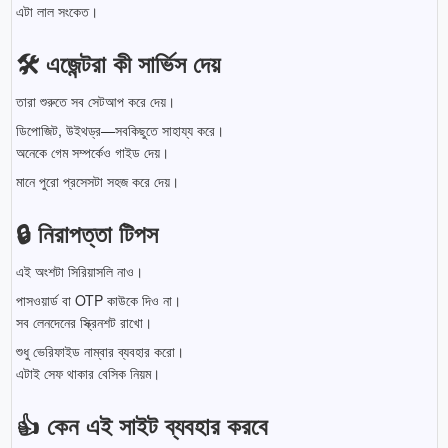
এটা লাল সংকেত।
🛠️ এজেন্টরা কী সার্ভিস দেয়
তারা শুরুতে সব সেটআপ করে দেয়।
ডিপোজিট, উইথড্র—সবকিছুতে সাহায্য করে।
অনেকে গেম সম্পর্কেও গাইড দেয়।
মানে পুরো প্রসেসটা সহজ করে দেয়।
🔒 নিরাপত্তা টিপস
এই অংশটা সিরিয়াসলি নাও।
পাসওয়ার্ড বা OTP কাউকে দিও না।
সব লেনদেনের স্ক্রিনশট রাখো।
শুধু ভেরিফাইড নাম্বার ব্যবহার করো।
এটাই সেফ থাকার বেসিক নিয়ম।
👍 কেন এই সাইট ব্যবহার করবে