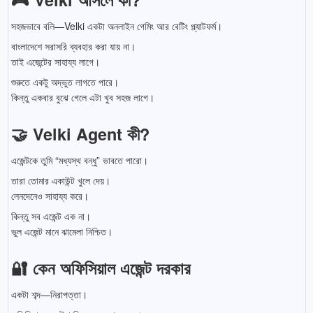
সহজভাবে বলি—Velki একটা অনলাইন গেমিং আর বেটিং প্ল্যাটফর্ম।
বাংলাদেশে সরাসরি ব্যবহার করা যায় না।
তাই এজেন্টের সাহায্য লাগে।
শুরুতে একটু অদ্ভুত লাগতে পারে।
কিন্তু একবার বুঝে গেলে এটা খুব সহজ লাগে।
🤝 Velki Agent কী?
এজেন্টকে তুমি “মধ্যস্থ বন্ধু” ভাবতে পারো।
তারা তোমার একাউন্ট খুলে দেয়।
লেনদেনেও সাহায্য করে।
কিন্তু সব এজেন্ট এক না।
ভুল এজেন্ট মানে ঝামেলা নিশ্চিত।
🔐 কেন অফিসিয়াল এজেন্ট দরকার
একটা শব্দ—নিরাপত্তা।