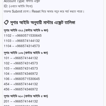
Account Type: মাস্টার এজেন্ট
ID: (এখানে আইডি লিখো)
তারপর Submit চাপো। Reset দিয়ে আবার নতুন করে সার্চ করতে পারো।
📋 সুপার আইডি অনুযায়ী মাস্টার এজেন্ট তালিকা
সুপার আইডি ৩২২ (মাস্টার আইডি ৬ জন)
1102 – +9660571530645
1103 – +966574144132
1104 – +966574314573
সুপার আইডি ১০৬ (মাস্টার আইডি ৬ জন)
101 – +966574144132
102 – +966574314573
103 – +966574314573
104 – +966574346972
106 – +9660571530645
454 – +966574144132
456 – +966574346972
সুপার আইডি ৬১০ (মাস্টার আইডি ৫ জন)
201 – +966574144132