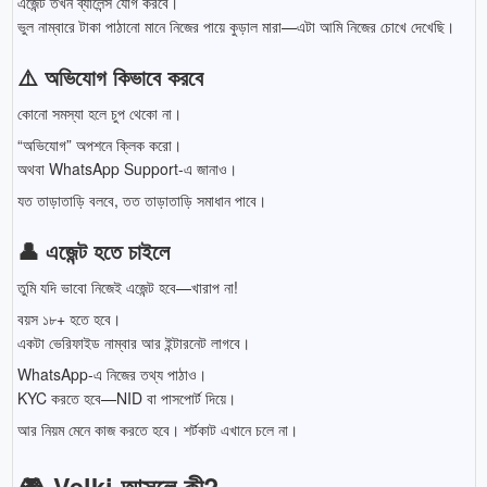
এজেন্ট তখন ব্যালেন্স যোগ করবে।
ভুল নাম্বারে টাকা পাঠানো মানে নিজের পায়ে কুড়াল মারা—এটা আমি নিজের চোখে দেখেছি।
⚠️ অভিযোগ কিভাবে করবে
কোনো সমস্যা হলে চুপ থেকো না।
“অভিযোগ” অপশনে ক্লিক করো।
অথবা WhatsApp Support-এ জানাও।
যত তাড়াতাড়ি বলবে, তত তাড়াতাড়ি সমাধান পাবে।
👤 এজেন্ট হতে চাইলে
তুমি যদি ভাবো নিজেই এজেন্ট হবে—খারাপ না!
বয়স ১৮+ হতে হবে।
একটা ভেরিফাইড নাম্বার আর ইন্টারনেট লাগবে।
WhatsApp-এ নিজের তথ্য পাঠাও।
KYC করতে হবে—NID বা পাসপোর্ট দিয়ে।
আর নিয়ম মেনে কাজ করতে হবে। শর্টকাট এখানে চলে না।
🎮 Velki আসলে কী?