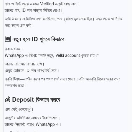
প্রথমে লিস্ট থেকে একজন Verified এজেন্ট বেছে নাও।
তারপর নাম, ID আর নাম্বার মিলিয়ে দেখো।
আমি একবার না মিলিয়ে কথা বলেছিলাম, পরে বুঝলাম ভুল লোক ছিল। তখন থেকে আমি সব
সময় ডাবল চেক করি।
🆕 নতুন হলে ID খুলবে কিভাবে
একদম সহজ।
WhatsApp-এ লিখো: “আমি নতুন, Velki account খুলতে চাই।”
তারপর নাম আর নাম্বার দাও।
এজেন্ট তোমাকে ID আর পাসওয়ার্ড দেবে।
একটা টিপস—লগইন করার পর পাসওয়ার্ড বদলে ফেলো। এটা অনেকটা নিজের ঘরের তালা
বদলানোর মতো।
💰 Deposit কিভাবে করবে
এটা একটু গুরুত্বপূর্ণ।
এজেন্টের অফিসিয়াল নাম্বারে টাকা পাঠাও।
তারপর স্ক্রিনশট পাঠাও WhatsApp-এ।