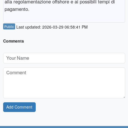
alla regolamentazione offshore e ai possibili tempi di
pagamento.
Public
Last updated: 2026-03-29 06:58:41 PM
Comments
Add Comment