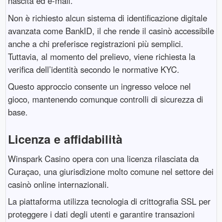
nascita ed e-mail.
Non è richiesto alcun sistema di identificazione digitale
avanzata come BankID, il che rende il casinò accessibile
anche a chi preferisce registrazioni più semplici.
Tuttavia, al momento del prelievo, viene richiesta la
verifica dell’identità secondo le normative KYC.
Questo approccio consente un ingresso veloce nel
gioco, mantenendo comunque controlli di sicurezza di
base.
Licenza e affidabilità
Winspark Casino opera con una licenza rilasciata da
Curaçao, una giurisdizione molto comune nel settore dei
casinò online internazionali.
La piattaforma utilizza tecnologia di crittografia SSL per
proteggere i dati degli utenti e garantire transazioni