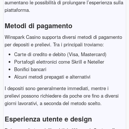
aumentano le possibilità di prolungare l’esperienza sulla
piattaforma.
Metodi di pagamento
Winspark Casino supporta diversi metodi di pagamento
per depositi e prelievi. Tra i principali troviamo:
Carte di credito e debito (Visa, Mastercard)
Portafogli elettronici come Skrill e Neteller
Bonifici bancari
Alcuni metodi prepagati e alternativi
I depositi sono generalmente immediati, mentre i
prelievi possono richiedere da poche ore fino a diversi
giorni lavorativi, a seconda del metodo scelto.
Esperienza utente e design