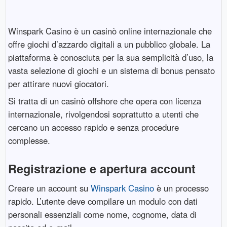
Winspark Casino è un casinò online internazionale che
offre giochi d’azzardo digitali a un pubblico globale. La
piattaforma è conosciuta per la sua semplicità d’uso, la
vasta selezione di giochi e un sistema di bonus pensato
per attirare nuovi giocatori.
Si tratta di un casinò offshore che opera con licenza
internazionale, rivolgendosi soprattutto a utenti che
cercano un accesso rapido e senza procedure
complesse.
Registrazione e apertura account
Creare un account su
Winspark Casino
è un processo
rapido. L’utente deve compilare un modulo con dati
personali essenziali come nome, cognome, data di