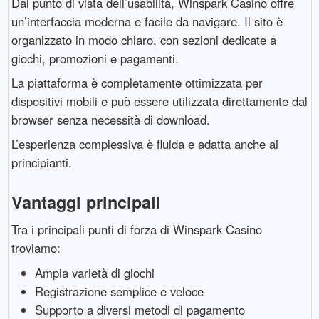
Dal punto di vista dell’usabilità, Winspark Casino offre
un’interfaccia moderna e facile da navigare. Il sito è
organizzato in modo chiaro, con sezioni dedicate a
giochi, promozioni e pagamenti.
La piattaforma è completamente ottimizzata per
dispositivi mobili e può essere utilizzata direttamente dal
browser senza necessità di download.
L’esperienza complessiva è fluida e adatta anche ai
principianti.
Vantaggi principali
Tra i principali punti di forza di Winspark Casino
troviamo:
Ampia varietà di giochi
Registrazione semplice e veloce
Supporto a diversi metodi di pagamento