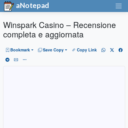
aNotepad
Winspark Casino – Recensione
completa e aggiornata
Bookmark
Save Copy
Copy Link