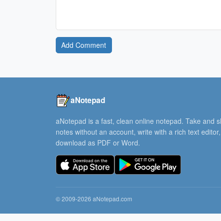
Add Comment
aNotepad
aNotepad is a fast, clean online notepad. Take and 
notes without an account, write with a rich text editor
download as PDF or Word.
© 2009-2026 aNotepad.com