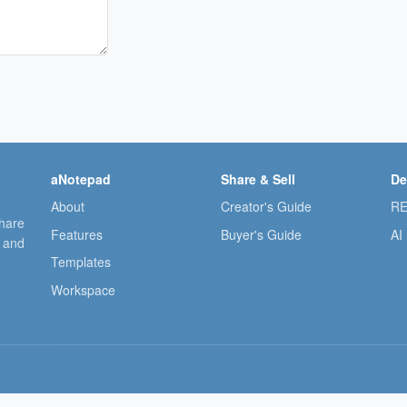
aNotepad
Share & Sell
De
About
Creator's Guide
RE
share
Features
Buyer's Guide
AI
, and
Templates
Workspace