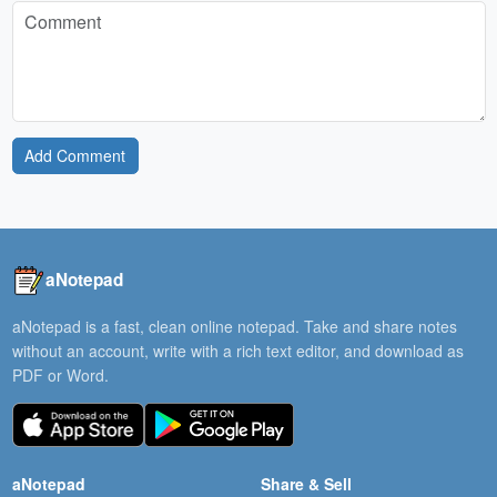
Add Comment
aNotepad
aNotepad is a fast, clean online notepad. Take and share notes
without an account, write with a rich text editor, and download as
PDF or Word.
aNotepad
Share & Sell