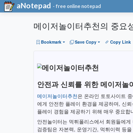
aNotepad
- free online notepad
메이저놀이터추천의 중요성
Bookmark
Save Copy
Copy Link
안전과 신뢰를 위한 메이저놀
메이저놀이터추천
은 온라인 토토사이트 중
에게 안전한 플레이 환경을 제공하며, 신
플레이 경험을 제공하기 위해 매우 중요합니
안전놀이터는 먹튀폴리스에서 회원들에게 더
검증팀은 자본력, 운영기간, 먹튀이력 등