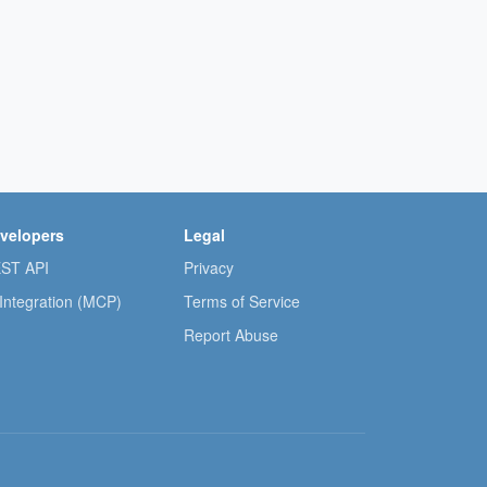
velopers
Legal
ST API
Privacy
 Integration (MCP)
Terms of Service
Report Abuse