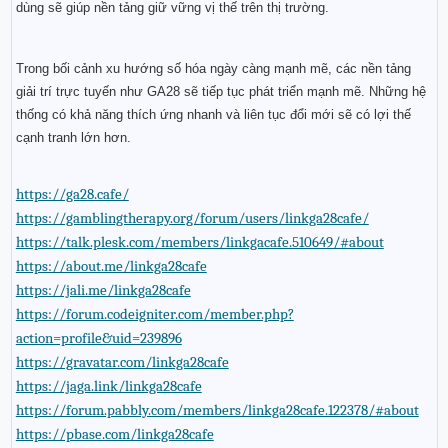
dùng sẽ giúp nền tảng giữ vững vị thế trên thị trường.
Trong bối cảnh xu hướng số hóa ngày càng mạnh mẽ, các nền tảng
giải trí trực tuyến như GA28 sẽ tiếp tục phát triển mạnh mẽ. Những hệ
thống có khả năng thích ứng nhanh và liên tục đổi mới sẽ có lợi thế
cạnh tranh lớn hơn.
https://ga28.cafe/
https://gamblingtherapy.org/forum/users/linkga28cafe/
https://talk.plesk.com/members/linkgacafe.510649/#about
https://about.me/linkga28cafe
https://jali.me/linkga28cafe
https://forum.codeigniter.com/member.php?
action=profile&uid=239896
https://gravatar.com/linkga28cafe
https://jaga.link/linkga28cafe
https://forum.pabbly.com/members/linkga28cafe.122378/#about
https://pbase.com/linkga28cafe