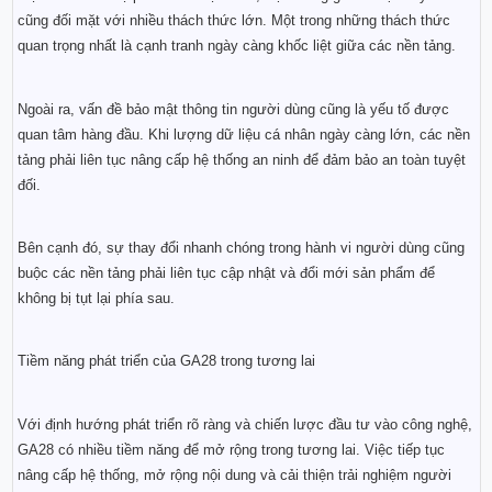
cũng đối mặt với nhiều thách thức lớn. Một trong những thách thức
quan trọng nhất là cạnh tranh ngày càng khốc liệt giữa các nền tảng.
Ngoài ra, vấn đề bảo mật thông tin người dùng cũng là yếu tố được
quan tâm hàng đầu. Khi lượng dữ liệu cá nhân ngày càng lớn, các nền
tảng phải liên tục nâng cấp hệ thống an ninh để đảm bảo an toàn tuyệt
đối.
Bên cạnh đó, sự thay đổi nhanh chóng trong hành vi người dùng cũng
buộc các nền tảng phải liên tục cập nhật và đổi mới sản phẩm để
không bị tụt lại phía sau.
Tiềm năng phát triển của GA28 trong tương lai
Với định hướng phát triển rõ ràng và chiến lược đầu tư vào công nghệ,
GA28 có nhiều tiềm năng để mở rộng trong tương lai. Việc tiếp tục
nâng cấp hệ thống, mở rộng nội dung và cải thiện trải nghiệm người