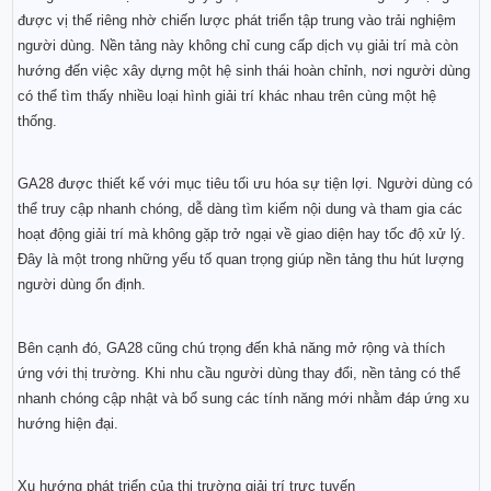
được vị thế riêng nhờ chiến lược phát triển tập trung vào trải nghiệm
người dùng. Nền tảng này không chỉ cung cấp dịch vụ giải trí mà còn
hướng đến việc xây dựng một hệ sinh thái hoàn chỉnh, nơi người dùng
có thể tìm thấy nhiều loại hình giải trí khác nhau trên cùng một hệ
thống.
GA28 được thiết kế với mục tiêu tối ưu hóa sự tiện lợi. Người dùng có
thể truy cập nhanh chóng, dễ dàng tìm kiếm nội dung và tham gia các
hoạt động giải trí mà không gặp trở ngại về giao diện hay tốc độ xử lý.
Đây là một trong những yếu tố quan trọng giúp nền tảng thu hút lượng
người dùng ổn định.
Bên cạnh đó, GA28 cũng chú trọng đến khả năng mở rộng và thích
ứng với thị trường. Khi nhu cầu người dùng thay đổi, nền tảng có thể
nhanh chóng cập nhật và bổ sung các tính năng mới nhằm đáp ứng xu
hướng hiện đại.
Xu hướng phát triển của thị trường giải trí trực tuyến