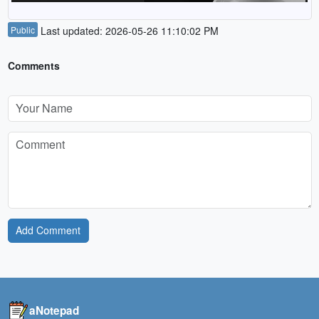
Public
Last updated: 2026-05-26 11:10:02 PM
Comments
Add Comment
aNotepad