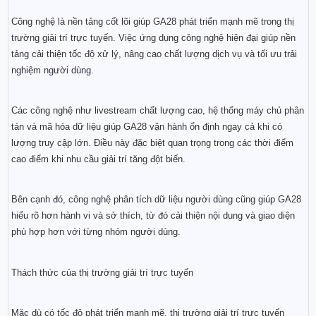
Công nghệ là nền tảng cốt lõi giúp GA28 phát triển mạnh mẽ trong thị
trường giải trí trực tuyến. Việc ứng dụng công nghệ hiện đại giúp nền
tảng cải thiện tốc độ xử lý, nâng cao chất lượng dịch vụ và tối ưu trải
nghiệm người dùng.
Các công nghệ như livestream chất lượng cao, hệ thống máy chủ phân
tán và mã hóa dữ liệu giúp GA28 vận hành ổn định ngay cả khi có
lượng truy cập lớn. Điều này đặc biệt quan trọng trong các thời điểm
cao điểm khi nhu cầu giải trí tăng đột biến.
Bên cạnh đó, công nghệ phân tích dữ liệu người dùng cũng giúp GA28
hiểu rõ hơn hành vi và sở thích, từ đó cải thiện nội dung và giao diện
phù hợp hơn với từng nhóm người dùng.
Thách thức của thị trường giải trí trực tuyến
Mặc dù có tốc độ phát triển mạnh mẽ, thị trường giải trí trực tuyến