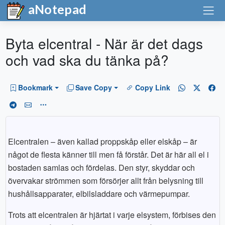
aNotepad
Byta elcentral - När är det dags
och vad ska du tänka på?
Bookmark
Save Copy
Copy Link
Elcentralen – även kallad proppskåp eller elskåp – är
något de flesta känner till men få förstår. Det är här all el i
bostaden samlas och fördelas. Den styr, skyddar och
övervakar strömmen som försörjer allt från belysning till
hushållsapparater, elbilsladdare och värmepumpar.
Trots att elcentralen är hjärtat i varje elsystem, förbises den