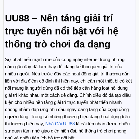
UU88 – Nền tảng giải trí 
trực tuyến nổi bật với hệ 
thống trò chơi đa dạng
Sự phát triển mạnh mẽ của công nghệ internet trong những 
năm gần đây đã làm thay đổi đáng kể thói quen giải trí của 
nhiều người. Nếu trước đây các hoạt động giải trí thường gắn 
liền với địa điểm cố định thì hiện nay, chỉ cần một thiết bị có kết 
nối mạng là người dùng đã có thể tiếp cận hàng loạt nội dung 
giải trí khác nhau một cách dễ dàng. Chính điều đó đã tạo điều 
kiện cho nhiều nền tảng giải trí trực tuyến phát triển nhanh 
chóng nhằm đáp ứng nhu cầu ngày càng tăng của cộng đồng 
người dùng. Trong số những thương hiệu đang hoạt động trên 
thị trường hiện nay, 
Nhà Cái UU88
 là cái tên nhận được nhiều 
sự quan tâm nhờ giao diện hiện đại, hệ thống trò chơi phong 
phú và nhiều tiện ích hỗ trợ nổi bật.