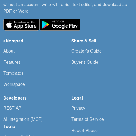
without an account, write with a rich text editor, and download as
PDF or Word.
aNotepad
Share & Sell
About
Creator's Guide
Features
Buyer's Guide
Templates
Workspace
Developers
Legal
REST API
Privacy
AI Integration (MCP)
Terms of Service
Tools
Report Abuse