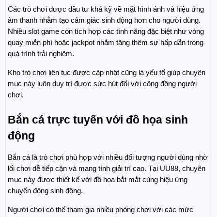
Các trò chơi được đầu tư khá kỹ về mặt hình ảnh và hiệu ứng 
âm thanh nhằm tạo cảm giác sinh động hơn cho người dùng. 
Nhiều slot game còn tích hợp các tính năng đặc biệt như vòng 
quay miễn phí hoặc jackpot nhằm tăng thêm sự hấp dẫn trong 
quá trình trải nghiệm.
Kho trò chơi liên tục được cập nhật cũng là yếu tố giúp chuyên 
mục này luôn duy trì được sức hút đối với cộng đồng người 
chơi.
Bắn cá trực tuyến với đồ họa sinh 
động
Bắn cá là trò chơi phù hợp với nhiều đối tượng người dùng nhờ 
lối chơi dễ tiếp cận và mang tính giải trí cao. Tại UU88, chuyên 
mục này được thiết kế với đồ họa bắt mắt cùng hiệu ứng 
chuyển động sinh động.
Người chơi có thể tham gia nhiều phòng chơi với các mức 