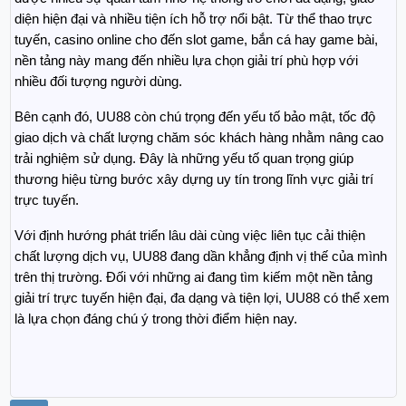
diện hiện đại và nhiều tiện ích hỗ trợ nổi bật. Từ thể thao trực 
tuyến, casino online cho đến slot game, bắn cá hay game bài, 
nền tảng này mang đến nhiều lựa chọn giải trí phù hợp với 
nhiều đối tượng người dùng.
Bên cạnh đó, UU88 còn chú trọng đến yếu tố bảo mật, tốc độ 
giao dịch và chất lượng chăm sóc khách hàng nhằm nâng cao 
trải nghiệm sử dụng. Đây là những yếu tố quan trọng giúp 
thương hiệu từng bước xây dựng uy tín trong lĩnh vực giải trí 
trực tuyến.
Với định hướng phát triển lâu dài cùng việc liên tục cải thiện 
chất lượng dịch vụ, UU88 đang dần khẳng định vị thế của mình 
trên thị trường. Đối với những ai đang tìm kiếm một nền tảng 
giải trí trực tuyến hiện đại, đa dạng và tiện lợi, UU88 có thể xem 
là lựa chọn đáng chú ý trong thời điểm hiện nay.