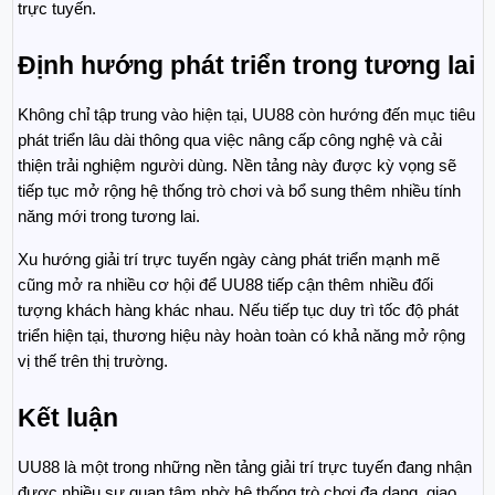
trực tuyến.
Định hướng phát triển trong tương lai
Không chỉ tập trung vào hiện tại, UU88 còn hướng đến mục tiêu 
phát triển lâu dài thông qua việc nâng cấp công nghệ và cải 
thiện trải nghiệm người dùng. Nền tảng này được kỳ vọng sẽ 
tiếp tục mở rộng hệ thống trò chơi và bổ sung thêm nhiều tính 
năng mới trong tương lai.
Xu hướng giải trí trực tuyến ngày càng phát triển mạnh mẽ 
cũng mở ra nhiều cơ hội để UU88 tiếp cận thêm nhiều đối 
tượng khách hàng khác nhau. Nếu tiếp tục duy trì tốc độ phát 
triển hiện tại, thương hiệu này hoàn toàn có khả năng mở rộng 
vị thế trên thị trường.
Kết luận
UU88 là một trong những nền tảng giải trí trực tuyến đang nhận 
được nhiều sự quan tâm nhờ hệ thống trò chơi đa dạng, giao 