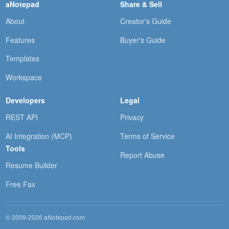
aNotepad
Share & Sell
About
Creator's Guide
Features
Buyer's Guide
Templates
Workspace
Developers
Legal
REST API
Privacy
AI Integration (MCP)
Terms of Service
Tools
Report Abuse
Resume Builder
Free Fax
© 2009-2026 aNotepad.com