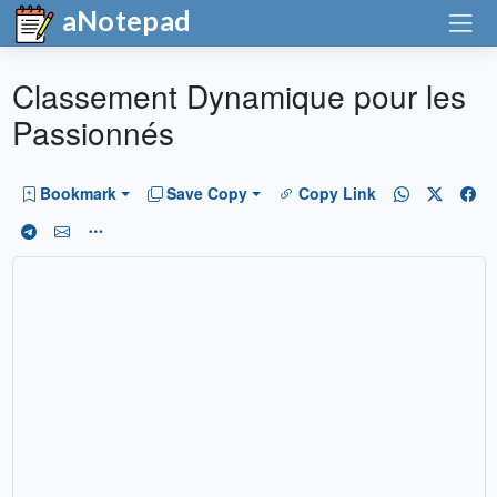
aNotepad
Classement Dynamique pour les
Passionnés
Bookmark
Save Copy
Copy Link