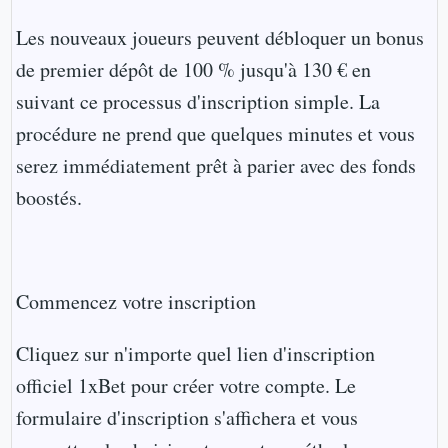
Les nouveaux joueurs peuvent débloquer un bonus
de premier dépôt de 100 % jusqu'à 130 € en
suivant ce processus d'inscription simple. La
procédure ne prend que quelques minutes et vous
serez immédiatement prêt à parier avec des fonds
boostés.
Commencez votre inscription
Cliquez sur n'importe quel lien d'inscription
officiel 1xBet pour créer votre compte. Le
formulaire d'inscription s'affichera et vous