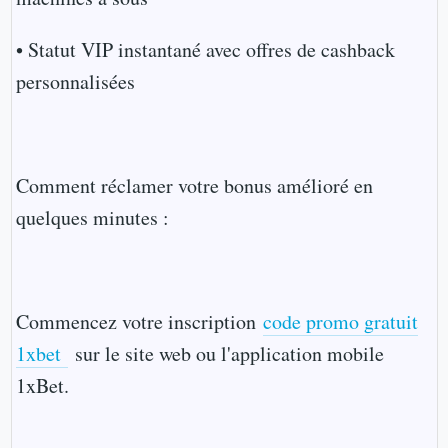
• Statut VIP instantané avec offres de cashback
personnalisées
Comment réclamer votre bonus amélioré en
quelques minutes :
Commencez votre inscription
code promo gratuit
1xbet
sur le site web ou l'application mobile
1xBet.