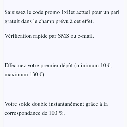
Saisissez le code promo 1xBet actuel pour un pari
gratuit dans le champ prévu à cet effet.
Vérification rapide par SMS ou e-mail.
Effectuez votre premier dépôt (minimum 10 €,
maximum 130 €).
Votre solde double instantanément grâce à la
correspondance de 100 %.