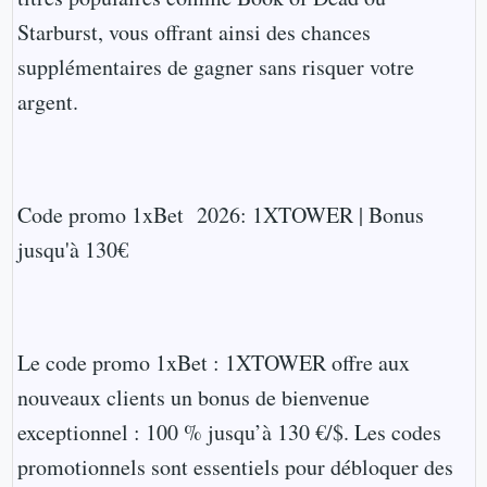
Starburst, vous offrant ainsi des chances
supplémentaires de gagner sans risquer votre
argent.
Code promo 1xBet 2026: 1XTOWER | Bonus
jusqu'à 130€
Le code promo 1xBet : 1XTOWER offre aux
nouveaux clients un bonus de bienvenue
exceptionnel : 100 % jusqu’à 130 €/$. Les codes
promotionnels sont essentiels pour débloquer des