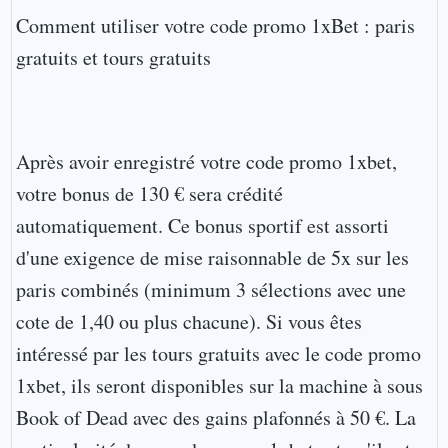
Comment utiliser votre code promo 1xBet : paris
gratuits et tours gratuits
Après avoir enregistré votre code promo 1xbet,
votre bonus de 130 € sera crédité
automatiquement. Ce bonus sportif est assorti
d'une exigence de mise raisonnable de 5x sur les
paris combinés (minimum 3 sélections avec une
cote de 1,40 ou plus chacune). Si vous êtes
intéressé par les tours gratuits avec le code promo
1xbet, ils seront disponibles sur la machine à sous
Book of Dead avec des gains plafonnés à 50 €. La