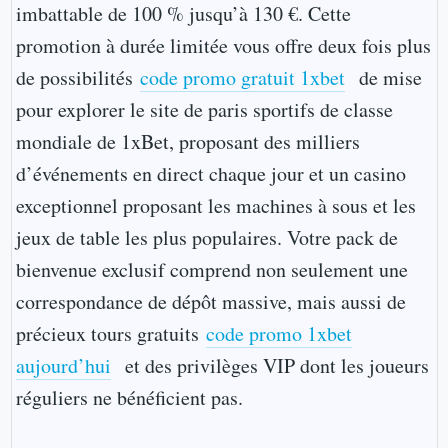
imbattable de 100 % jusqu’à 130 €. Cette
promotion à durée limitée vous offre deux fois plus
de possibilités
code promo gratuit 1xbet
de mise
pour explorer le site de paris sportifs de classe
mondiale de 1xBet, proposant des milliers
d’événements en direct chaque jour et un casino
exceptionnel proposant les machines à sous et les
jeux de table les plus populaires. Votre pack de
bienvenue exclusif comprend non seulement une
correspondance de dépôt massive, mais aussi de
précieux tours gratuits
code promo 1xbet
aujourd’hui
et des privilèges VIP dont les joueurs
réguliers ne bénéficient pas.