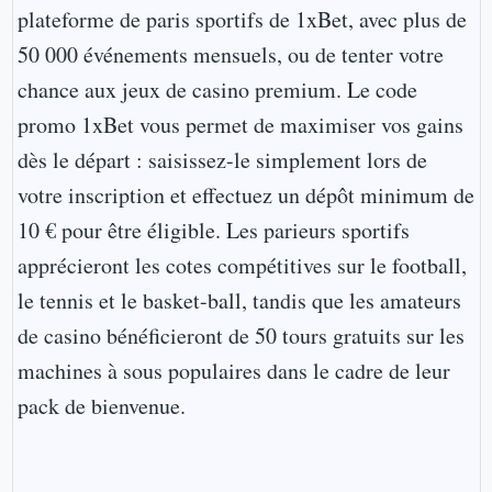
plateforme de paris sportifs de 1xBet, avec plus de
50 000 événements mensuels, ou de tenter votre
chance aux jeux de casino premium. Le code
promo 1xBet vous permet de maximiser vos gains
dès le départ : saisissez-le simplement lors de
votre inscription et effectuez un dépôt minimum de
10 € pour être éligible. Les parieurs sportifs
apprécieront les cotes compétitives sur le football,
le tennis et le basket-ball, tandis que les amateurs
de casino bénéficieront de 50 tours gratuits sur les
machines à sous populaires dans le cadre de leur
pack de bienvenue.