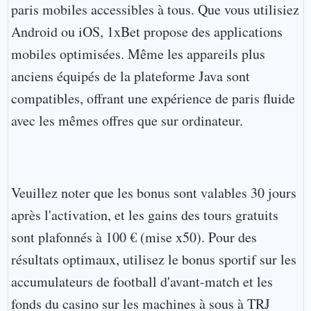
paris mobiles accessibles à tous. Que vous utilisiez
Android ou iOS, 1xBet propose des applications
mobiles optimisées. Même les appareils plus
anciens équipés de la plateforme Java sont
compatibles, offrant une expérience de paris fluide
avec les mêmes offres que sur ordinateur.
Veuillez noter que les bonus sont valables 30 jours
après l'activation, et les gains des tours gratuits
sont plafonnés à 100 € (mise x50). Pour des
résultats optimaux, utilisez le bonus sportif sur les
accumulateurs de football d'avant-match et les
fonds du casino sur les machines à sous à TRJ