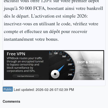
exclusif vous offre 120% sur votre premier dépôt
jusqu'à 50 000 FCFA, boostant ainsi votre bankroll
dès le départ. L'activation est simple 2026:
inscrivez-vous en utilisant le code, vérifiez votre
compte et effectuez un dépôt pour recevoir
instantanément votre bonus.
Public
Last updated: 2026-02-26 07:02:39 PM
Comments