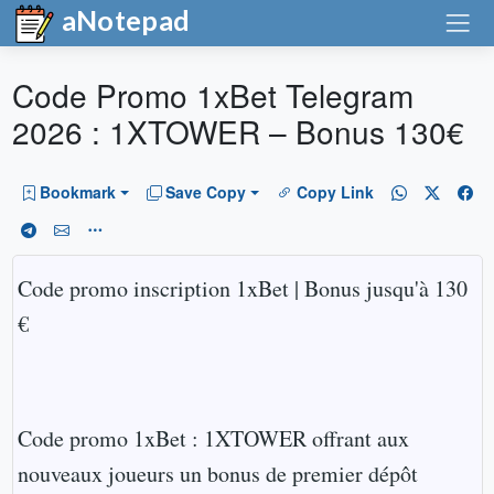
aNotepad
Code Promo 1xBet Telegram
2026 : 1XTOWER – Bonus 130€
Bookmark
Save Copy
Copy Link
Code promo inscription 1xBet | Bonus jusqu'à 130
€
Code promo 1xBet : 1XTOWER offrant aux
nouveaux joueurs un bonus de premier dépôt