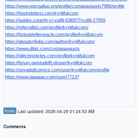
https://www.wpcgallup.org/profile/costapaugustx7980/profile
https://hostndobezi.com/kynlifukcom
https://guides.co/a/nh-ci-vu88-636977/vu88-27959
https://referrallist.com/profile/kynlifukcom/
https://fortunetelleroracle.com/profile/kynlifukcom
https://aboutsnfjobs.com/author/kynlifukcom/
https://www.dibiz.com/costapaugustx
https://nilechronicles.com/profile/kynlifukcom
https://forum.pwstudelft.nl/user/kynlifukcom
https://sexadultcomics.com/user/kynlifukcom/profile
https://www.japaaan.com/user/77137
Public
Last updated: 2026-04-29 01:24:53 AM
Comments