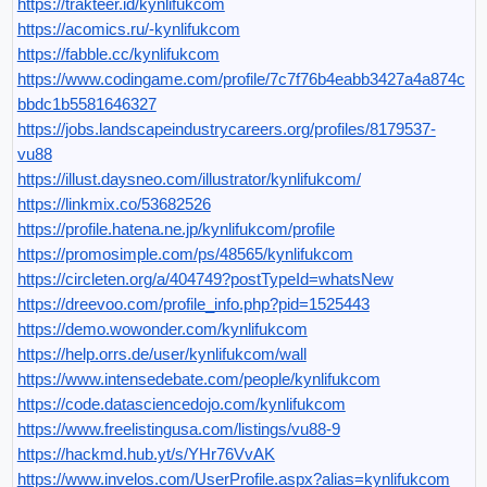
https://trakteer.id/kynlifukcom
https://acomics.ru/-kynlifukcom
https://fabble.cc/kynlifukcom
https://www.codingame.com/profile/7c7f76b4eabb3427a4a874c
bbdc1b5581646327
https://jobs.landscapeindustrycareers.org/profiles/8179537-
vu88
https://illust.daysneo.com/illustrator/kynlifukcom/
https://linkmix.co/53682526
https://profile.hatena.ne.jp/kynlifukcom/profile
https://promosimple.com/ps/48565/kynlifukcom
https://circleten.org/a/404749?postTypeId=whatsNew
https://dreevoo.com/profile_info.php?pid=1525443
https://demo.wowonder.com/kynlifukcom
https://help.orrs.de/user/kynlifukcom/wall
https://www.intensedebate.com/people/kynlifukcom
https://code.datasciencedojo.com/kynlifukcom
https://www.freelistingusa.com/listings/vu88-9
https://hackmd.hub.yt/s/YHr76VvAK
https://www.invelos.com/UserProfile.aspx?alias=kynlifukcom