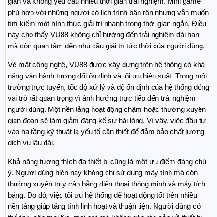
giản và không yêu cầu nhiều thời gian trải nghiệm. Mini game 
phù hợp với những người có lịch trình bận rộn nhưng vẫn muốn 
tìm kiếm một hình thức giải trí nhanh trong thời gian ngắn. Điều 
này cho thấy VU88 không chỉ hướng đến trải nghiệm dài hạn 
mà còn quan tâm đến nhu cầu giải trí tức thời của người dùng.
Về mặt công nghệ, VU88 được xây dựng trên hệ thống có khả 
năng vận hành tương đối ổn định và tối ưu hiệu suất. Trong môi 
trường trực tuyến, tốc độ xử lý và độ ổn định của hệ thống đóng 
vai trò rất quan trọng vì ảnh hưởng trực tiếp đến trải nghiệm 
người dùng. Một nền tảng hoạt động chậm hoặc thường xuyên 
gián đoạn sẽ làm giảm đáng kể sự hài lòng. Vì vậy, việc đầu tư 
vào hạ tầng kỹ thuật là yếu tố cần thiết để đảm bảo chất lượng 
dịch vụ lâu dài.
Khả năng tương thích đa thiết bị cũng là một ưu điểm đáng chú 
ý. Người dùng hiện nay không chỉ sử dụng máy tính mà còn 
thường xuyên truy cập bằng điện thoại thông minh và máy tính 
bảng. Do đó, việc tối ưu hệ thống để hoạt động tốt trên nhiều 
nền tảng giúp tăng tính linh hoạt và thuận tiện. Người dùng có 