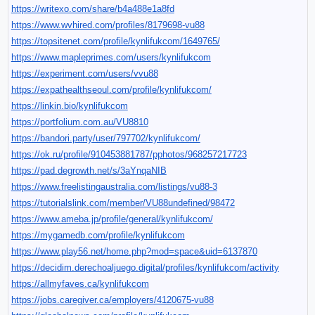
https://writexo.com/share/b4a488e1a8fd
https://www.wvhired.com/profiles/8179698-vu88
https://topsitenet.com/profile/kynlifukcom/1649765/
https://www.mapleprimes.com/users/kynlifukcom
https://experiment.com/users/vvu88
https://expathealthseoul.com/profile/kynlifukcom/
https://linkin.bio/kynlifukcom
https://portfolium.com.au/VU8810
https://bandori.party/user/797702/kynlifukcom/
https://ok.ru/profile/910453881787/pphotos/968257217723
https://pad.degrowth.net/s/3aYnqaNIB
https://www.freelistingaustralia.com/listings/vu88-3
https://tutorialslink.com/member/VU88undefined/98472
https://www.ameba.jp/profile/general/kynlifukcom/
https://mygamedb.com/profile/kynlifukcom
https://www.play56.net/home.php?mod=space&uid=6137870
https://decidim.derechoaljuego.digital/profiles/kynlifukcom/activity
https://allmyfaves.ca/kynlifukcom
https://jobs.caregiver.ca/employers/4120675-vu88