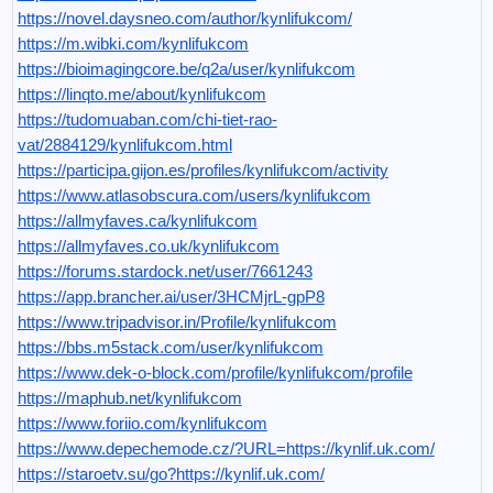
https://novel.daysneo.com/author/kynlifukcom/
https://m.wibki.com/kynlifukcom
https://bioimagingcore.be/q2a/user/kynlifukcom
https://linqto.me/about/kynlifukcom
https://tudomuaban.com/chi-tiet-rao-
vat/2884129/kynlifukcom.html
https://participa.gijon.es/profiles/kynlifukcom/activity
https://www.atlasobscura.com/users/kynlifukcom
https://allmyfaves.ca/kynlifukcom
https://allmyfaves.co.uk/kynlifukcom
https://forums.stardock.net/user/7661243
https://app.brancher.ai/user/3HCMjrL-gpP8
https://www.tripadvisor.in/Profile/kynlifukcom
https://bbs.m5stack.com/user/kynlifukcom
https://www.dek-o-block.com/profile/kynlifukcom/profile
https://maphub.net/kynlifukcom
https://www.foriio.com/kynlifukcom
https://www.depechemode.cz/?URL=https://kynlif.uk.com/
https://staroetv.su/go?https://kynlif.uk.com/