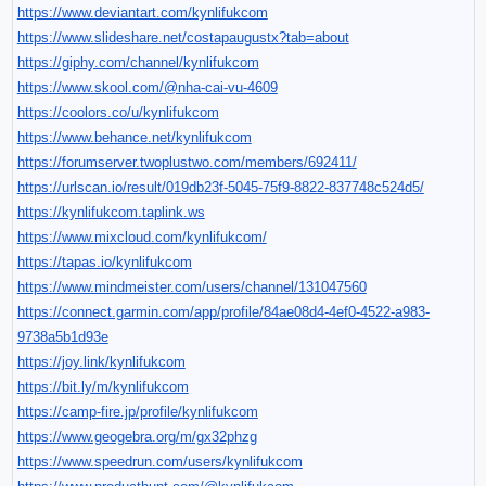
https://www.deviantart.com/kynlifukcom
https://www.slideshare.net/costapaugustx?tab=about
https://giphy.com/channel/kynlifukcom
https://www.skool.com/@nha-cai-vu-4609
https://coolors.co/u/kynlifukcom
https://www.behance.net/kynlifukcom
https://forumserver.twoplustwo.com/members/692411/
https://urlscan.io/result/019db23f-5045-75f9-8822-837748c524d5/
https://kynlifukcom.taplink.ws
https://www.mixcloud.com/kynlifukcom/
https://tapas.io/kynlifukcom
https://www.mindmeister.com/users/channel/131047560
https://connect.garmin.com/app/profile/84ae08d4-4ef0-4522-a983-
9738a5b1d93e
https://joy.link/kynlifukcom
https://bit.ly/m/kynlifukcom
https://camp-fire.jp/profile/kynlifukcom
https://www.geogebra.org/m/gx32phzg
https://www.speedrun.com/users/kynlifukcom