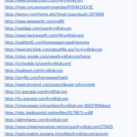
https://www.producthunt.com/@kynlifukcom
https://fyers.in/community/member/P0VM1XQr3C
https://lamsn.com/home.php?mod=space&uid=1974584
https://www.awwwards.com/vu88/
https://rapidapi.com/user/kynlifukcom
https://www.hackerearth.com/@kynlifukcom/
https://pubhtml5.com/homepage/cpewk/preview
https://www.bricklink.com/aboutMe.asp?u=kynlifukcom
https://sites.google.com/view/kynlifukcom/home
https://schoolido.lu/user/kynlifukcom/
https://tealfeed.com/kynlifukcom
https://anyflip.com/homepage/jrwnh
https://www.skypixel.com/users/djiuser-vdvixiyiprle
https://vi.gravatar.com/kynlifukcom
https://hu.gravatar.com/kynlifukcom
https://xtremepape.rs/members/kynlifukcom.666378/#about
https://jobs.lajobsportal.org/profiles/8179671-vu88
https://allmyfaves.com/kynlifukcom
https://www.shippingexplorer.net/en/user/kynlifukcom/279420
https://participation.touraine.fr/profiles/kynlifukcom/activity