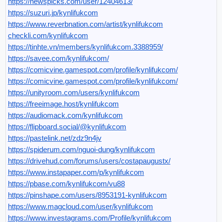
https://newspicks.com/user/12404613/
https://suzuri.jp/kynlifukcom
https://www.reverbnation.com/artist/kynlifukcom
checkli.com/kynlifukcom
https://tinhte.vn/members/kynlifukcom.3388959/
https://savee.com/kynlifukcom/
https://comicvine.gamespot.com/profile/kynlifukcom/
https://comicvine.gamespot.com/profile/kynlifukcom/
https://unityroom.com/users/kynlifukcom
https://freeimage.host/kynlifukcom
https://audiomack.com/kynlifukcom
https://flipboard.social/@kynlifukcom
https://pastelink.net/zdz9n4jv
https://spiderum.com/nguoi-dung/kynlifukcom
https://drivehud.com/forums/users/costapaugustx/
https://www.instapaper.com/p/kynlifukcom
https://pbase.com/kynlifukcom/vu88
https://pinshape.com/users/8953191-kynlifukcom
https://www.magcloud.com/user/kynlifukcom
https://www.investagrams.com/Profile/kynlifukcom