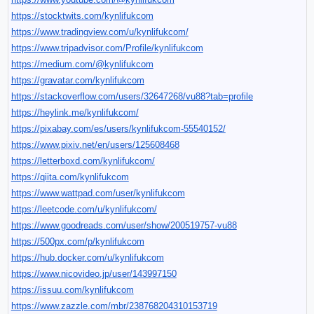
https://stocktwits.com/kynlifukcom
https://www.tradingview.com/u/kynlifukcom/
https://www.tripadvisor.com/Profile/kynlifukcom
https://medium.com/@kynlifukcom
https://gravatar.com/kynlifukcom
https://stackoverflow.com/users/32647268/vu88?tab=profile
https://heylink.me/kynlifukcom/
https://pixabay.com/es/users/kynlifukcom-55540152/
https://www.pixiv.net/en/users/125608468
https://letterboxd.com/kynlifukcom/
https://qiita.com/kynlifukcom
https://www.wattpad.com/user/kynlifukcom
https://leetcode.com/u/kynlifukcom/
https://www.goodreads.com/user/show/200519757-vu88
https://500px.com/p/kynlifukcom
https://hub.docker.com/u/kynlifukcom
https://www.nicovideo.jp/user/143997150
https://issuu.com/kynlifukcom
https://www.zazzle.com/mbr/238768204310153719