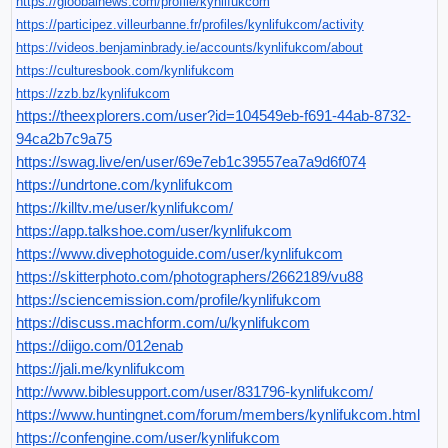
https://gloobalnews.com/profile/kynlifukcom
https://participez.villeurbanne.fr/profiles/kynlifukcom/activity
https://videos.benjaminbrady.ie/accounts/kynlifukcom/about
https://culturesbook.com/kynlifukcom
https://zzb.bz/kynlifukcom
https://theexplorers.com/user?id=104549eb-f691-44ab-8732-
94ca2b7c9a75
https://swag.live/en/user/69e7eb1c39557ea7a9d6f074
https://undrtone.com/kynlifukcom
https://killtv.me/user/kynlifukcom/
https://app.talkshoe.com/user/kynlifukcom
https://www.divephotoguide.com/user/kynlifukcom
https://skitterphoto.com/photographers/2662189/vu88
https://sciencemission.com/profile/kynlifukcom
https://discuss.machform.com/u/kynlifukcom
https://diigo.com/012enab
https://jali.me/kynlifukcom
http://www.biblesupport.com/user/831796-kynlifukcom/
https://www.huntingnet.com/forum/members/kynlifukcom.html
https://confengine.com/user/kynlifukcom