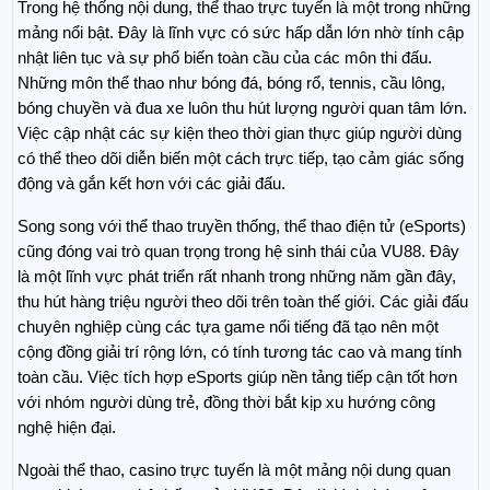
Trong hệ thống nội dung, thể thao trực tuyến là một trong những 
mảng nổi bật. Đây là lĩnh vực có sức hấp dẫn lớn nhờ tính cập 
nhật liên tục và sự phổ biến toàn cầu của các môn thi đấu. 
Những môn thể thao như bóng đá, bóng rổ, tennis, cầu lông, 
bóng chuyền và đua xe luôn thu hút lượng người quan tâm lớn. 
Việc cập nhật các sự kiện theo thời gian thực giúp người dùng 
có thể theo dõi diễn biến một cách trực tiếp, tạo cảm giác sống 
động và gắn kết hơn với các giải đấu.
Song song với thể thao truyền thống, thể thao điện tử (eSports) 
cũng đóng vai trò quan trọng trong hệ sinh thái của VU88. Đây 
là một lĩnh vực phát triển rất nhanh trong những năm gần đây, 
thu hút hàng triệu người theo dõi trên toàn thế giới. Các giải đấu 
chuyên nghiệp cùng các tựa game nổi tiếng đã tạo nên một 
cộng đồng giải trí rộng lớn, có tính tương tác cao và mang tính 
toàn cầu. Việc tích hợp eSports giúp nền tảng tiếp cận tốt hơn 
với nhóm người dùng trẻ, đồng thời bắt kịp xu hướng công 
nghệ hiện đại.
Ngoài thể thao, casino trực tuyến là một mảng nội dung quan 