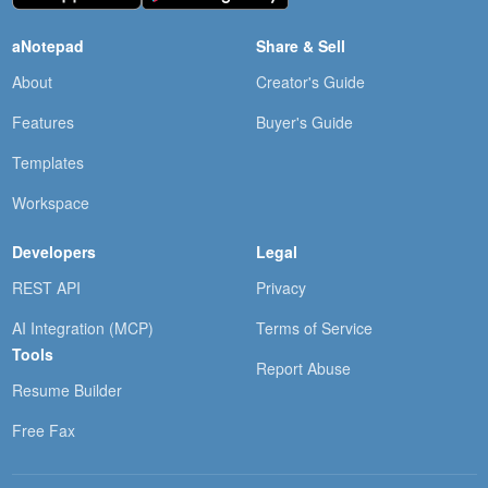
aNotepad
Share & Sell
About
Creator's Guide
Features
Buyer's Guide
Templates
Workspace
Developers
Legal
REST API
Privacy
AI Integration (MCP)
Terms of Service
Tools
Report Abuse
Resume Builder
Free Fax