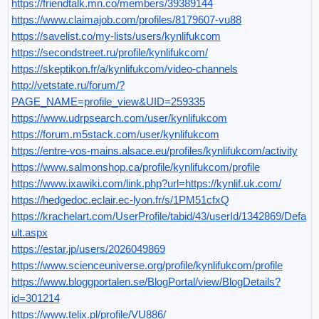
https://friendtalk.mn.co/members/39389144
https://www.claimajob.com/profiles/8179607-vu88
https://savelist.co/my-lists/users/kynlifukcom
https://secondstreet.ru/profile/kynlifukcom/
https://skeptikon.fr/a/kynlifukcom/video-channels
http://vetstate.ru/forum/?
PAGE_NAME=profile_view&UID=259335
https://www.udrpsearch.com/user/kynlifukcom
https://forum.m5stack.com/user/kynlifukcom
https://entre-vos-mains.alsace.eu/profiles/kynlifukcom/activity
https://www.salmonshop.ca/profile/kynlifukcom/profile
https://www.ixawiki.com/link.php?url=https://kynlif.uk.com/
https://hedgedoc.eclair.ec-lyon.fr/s/1PM51cfxQ
https://krachelart.com/UserProfile/tabid/43/userId/1342869/Defa
ult.aspx
https://estar.jp/users/2026049869
https://www.scienceuniverse.org/profile/kynlifukcom/profile
https://www.bloggportalen.se/BlogPortal/view/BlogDetails?
id=301214
https://www.telix.pl/profile/VU886/