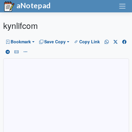
aNotepad
kynlifcom
Bookmark
Save Copy
Copy Link