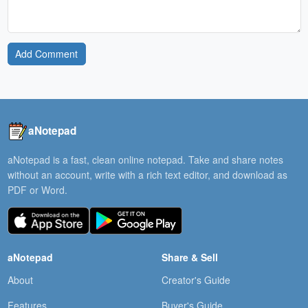
Add Comment
aNotepad
aNotepad is a fast, clean online notepad. Take and share notes
without an account, write with a rich text editor, and download as
PDF or Word.
aNotepad
Share & Sell
About
Creator's Guide
Features
Buyer's Guide