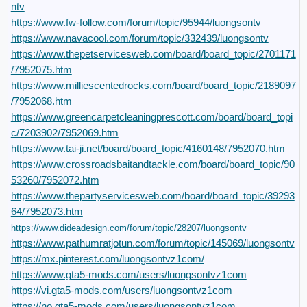
ntv
https://www.fw-follow.com/forum/topic/95944/luongsontv
https://www.navacool.com/forum/topic/332439/luongsontv
https://www.thepetservicesweb.com/board/board_topic/2701171
/7952075.htm
https://www.milliescentedrocks.com/board/board_topic/2189097
/7952068.htm
https://www.greencarpetcleaningprescott.com/board/board_topi
c/7203902/7952069.htm
https://www.tai-ji.net/board/board_topic/4160148/7952070.htm
https://www.crossroadsbaitandtackle.com/board/board_topic/90
53260/7952072.htm
https://www.thepartyservicesweb.com/board/board_topic/39293
64/7952073.htm
https://www.dideadesign.com/forum/topic/28207/luongsontv
https://www.pathumratjotun.com/forum/topic/145069/luongsontv
https://mx.pinterest.com/luongsontvz1com/
https://www.gta5-mods.com/users/luongsontvz1com
https://vi.gta5-mods.com/users/luongsontvz1com
https://no.gta5-mods.com/users/luongsontvz1com