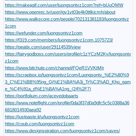
https://makeagif.com/user/luongsontvz1com?ref=bUuQMW
https://www.openrec.tv/user/igy1vt03e4k0ttlkicmh/about
https://www.walkscore.com/people/702131381183/luongsontvz
1com
https://wefunder.com/luongsontvz1com
https://f319.com/members/luongsontvz1com.1075723/
https://peatix.com/user/29114539/view
https://fairygodboss.com/users/profile/c1zYCzM2Ky/luongsontv
z1com
https://www.bitchute.com/channel/FQeR1VVKtMIr
https://scrapbox.io/luongsontvz1com/Luongsontv_%E2%80%9
3_C%E1%BB%95ng_Gi%E1%BA%A3i_Tr%C3%AD_Kho_gam
e_%C4%91a_d%E1%BA%A1ng_(24%2F7)
https://portfolium.com/acevedobaarts
https://www.noteflight.com/profile/0da3f37d0a9dfc5c5c0388a36
6818014930aea92
https://justpaste.it/u/luongsontvz1com
https://coub.com/luongsontvz1com
https://www.designspiration.com/luongsontvz1com/saves/