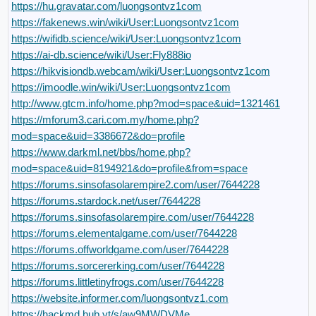
https://hu.gravatar.com/luongsontvz1com
https://fakenews.win/wiki/User:Luongsontvz1com
https://wifidb.science/wiki/User:Luongsontvz1com
https://ai-db.science/wiki/User:Fly888io
https://hikvisiondb.webcam/wiki/User:Luongsontvz1com
https://imoodle.win/wiki/User:Luongsontvz1com
http://www.gtcm.info/home.php?mod=space&uid=1321461
https://mforum3.cari.com.my/home.php?
mod=space&uid=3386672&do=profile
https://www.darkml.net/bbs/home.php?
mod=space&uid=8194921&do=profile&from=space
https://forums.sinsofasolarempire2.com/user/7644228
https://forums.stardock.net/user/7644228
https://forums.sinsofasolarempire.com/user/7644228
https://forums.elementalgame.com/user/7644228
https://forums.offworldgame.com/user/7644228
https://forums.sorcererking.com/user/7644228
https://forums.littletinyfrogs.com/user/7644228
https://website.informer.com/luongsontvz1.com
https://hackmd.hub.yt/s/aw9MWDVMe