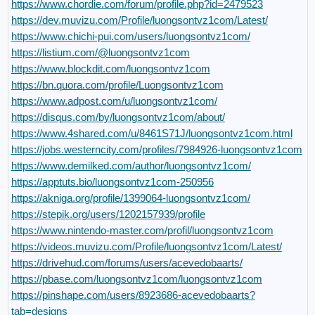
https://www.chordie.com/forum/profile.php?id=2479523
https://dev.muvizu.com/Profile/luongsontvz1com/Latest/
https://www.chichi-pui.com/users/luongsontvz1com/
https://listium.com/@luongsontvz1com
https://www.blockdit.com/luongsontvz1com
https://bn.quora.com/profile/Luongsontvz1com
https://www.adpost.com/u/luongsontvz1com/
https://disqus.com/by/luongsontvz1com/about/
https://www.4shared.com/u/8461S71J/luongsontvz1com.html
https://jobs.westerncity.com/profiles/7984926-luongsontvz1com
https://www.demilked.com/author/luongsontvz1com/
https://apptuts.bio/luongsontvz1com-250956
https://akniga.org/profile/1399064-luongsontvz1com/
https://stepik.org/users/1202157939/profile
https://www.nintendo-master.com/profil/luongsontvz1com
https://videos.muvizu.com/Profile/luongsontvz1com/Latest/
https://drivehud.com/forums/users/acevedobaarts/
https://pbase.com/luongsontvz1com/luongsontvz1com
https://pinshape.com/users/8923686-acevedobaarts?
tab=designs