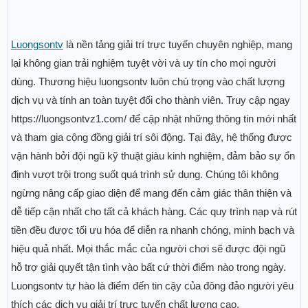
Luongsontv
là nền tảng giải trí trực tuyến chuyên nghiệp, mang
lại không gian trải nghiệm tuyệt vời và uy tín cho mọi người
dùng. Thương hiệu luongsontv luôn chú trọng vào chất lượng
dịch vụ và tính an toàn tuyệt đối cho thành viên. Truy cập ngay
https://luongsontvz1.com/ để cập nhật những thông tin mới nhất
và tham gia cộng đồng giải trí sôi động. Tại đây, hệ thống được
vận hành bởi đội ngũ kỹ thuật giàu kinh nghiệm, đảm bảo sự ổn
định vượt trội trong suốt quá trình sử dụng. Chúng tôi không
ngừng nâng cấp giao diện để mang đến cảm giác thân thiện và
dễ tiếp cận nhất cho tất cả khách hàng. Các quy trình nạp và rút
tiền đều được tối ưu hóa để diễn ra nhanh chóng, minh bạch và
hiệu quả nhất. Mọi thắc mắc của người chơi sẽ được đội ngũ
hỗ trợ giải quyết tận tình vào bất cứ thời điểm nào trong ngày.
Luongsontv tự hào là điểm đến tin cậy của đông đảo người yêu
thích các dịch vụ giải trí trực tuyến chất lượng cao.