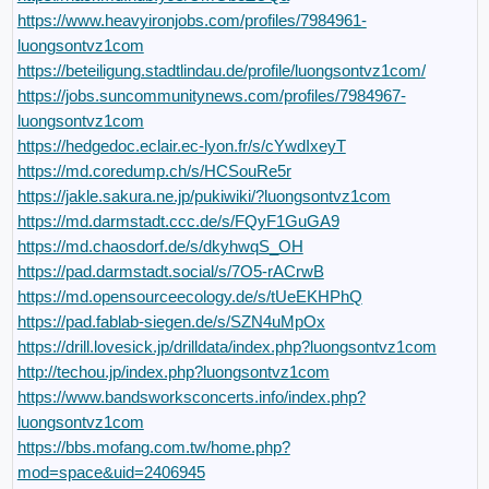
https://www.heavyironjobs.com/profiles/7984961-
luongsontvz1com
https://beteiligung.stadtlindau.de/profile/luongsontvz1com/
https://jobs.suncommunitynews.com/profiles/7984967-
luongsontvz1com
https://hedgedoc.eclair.ec-lyon.fr/s/cYwdIxeyT
https://md.coredump.ch/s/HCSouRe5r
https://jakle.sakura.ne.jp/pukiwiki/?luongsontvz1com
https://md.darmstadt.ccc.de/s/FQyF1GuGA9
https://md.chaosdorf.de/s/dkyhwqS_OH
https://pad.darmstadt.social/s/7O5-rACrwB
https://md.opensourceecology.de/s/tUeEKHPhQ
https://pad.fablab-siegen.de/s/SZN4uMpOx
https://drill.lovesick.jp/drilldata/index.php?luongsontvz1com
http://techou.jp/index.php?luongsontvz1com
https://www.bandsworksconcerts.info/index.php?
luongsontvz1com
https://bbs.mofang.com.tw/home.php?
mod=space&uid=2406945