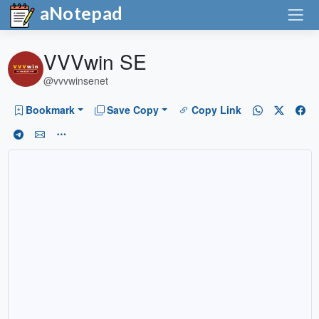
aNotepad
VVVwin SE
@vvvwinsenet
Bookmark
Save Copy
Copy Link