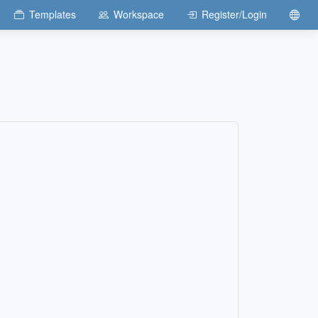
Templates
Workspace
Register/Login