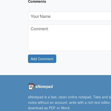
Comments
Add Comment
aNotepad
aNotepad is a fast, clean online notepad. Take and 
notes without an account, write with a rich text editor
download as PDF or Word.