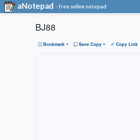
aNotepad
- free online notepad
BJ88
Bookmark
Save Copy
Copy Link