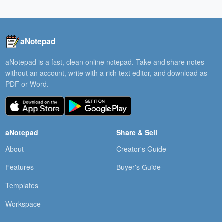
aNotepad
aNotepad is a fast, clean online notepad. Take and share notes
without an account, write with a rich text editor, and download as
PDF or Word.
aNotepad
Share & Sell
About
Creator's Guide
Features
Buyer's Guide
Templates
Workspace