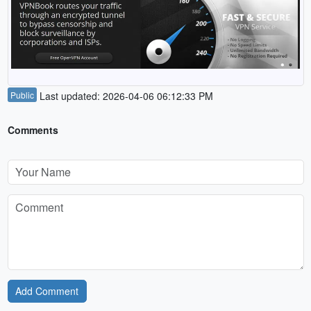
Public
Last updated: 2026-04-06 06:12:33 PM
Comments
Add Comment