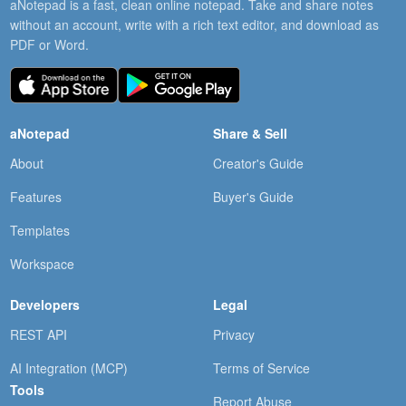
aNotepad is a fast, clean online notepad. Take and share notes
without an account, write with a rich text editor, and download as
PDF or Word.
aNotepad
Share & Sell
About
Creator's Guide
Features
Buyer's Guide
Templates
Workspace
Developers
Legal
REST API
Privacy
AI Integration (MCP)
Terms of Service
Tools
Report Abuse