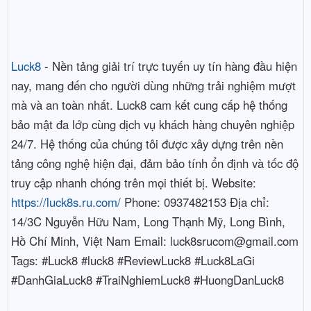
Luck8
- Nền tảng giải trí trực tuyến uy tín hàng đầu hiện
nay, mang đến cho người dùng những trải nghiệm mượt
mà và an toàn nhất. Luck8 cam kết cung cấp hệ thống
bảo mật đa lớp cùng dịch vụ khách hàng chuyên nghiệp
24/7. Hệ thống của chúng tôi được xây dựng trên nền
tảng công nghệ hiện đại, đảm bảo tính ổn định và tốc độ
truy cập nhanh chóng trên mọi thiết bị. Website:
https://luck8s.ru.com/
Phone: 0937482153 Địa chỉ:
14/3C Nguyễn Hữu Nam, Long Thạnh Mỹ, Long Bình,
Hồ Chí Minh, Việt Nam Email: luck8srucom@gmail.com
Tags: #Luck8 #luck8 #ReviewLuck8 #Luck8LaGi
#DanhGiaLuck8 #TraiNghiemLuck8 #HuongDanLuck8