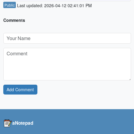
Public
Last updated: 2026-04-12 02:41:01 PM
Comments
Add Comment
aNotepad