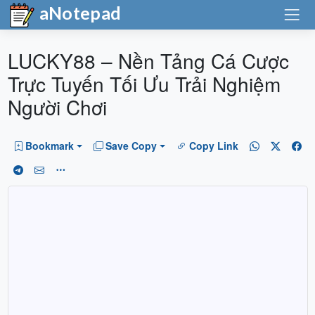
aNotepad
LUCKY88 – Nền Tảng Cá Cược
Trực Tuyến Tối Ưu Trải Nghiệm
Người Chơi
Bookmark
Save Copy
Copy Link