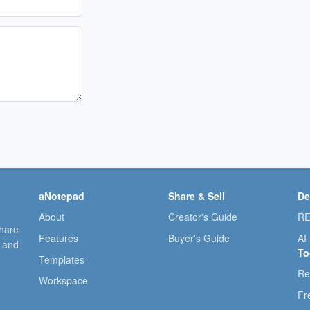
aNotepad
Share & Sell
De
About
Creator's Guide
RE
share
Features
Buyer's Guide
AI
, and
To
Templates
Re
Workspace
Fr