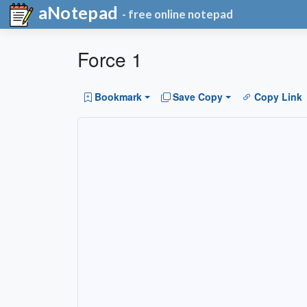
aNotepad
- free online notepad
Force 1
Bookmark
Save Copy
Copy Link