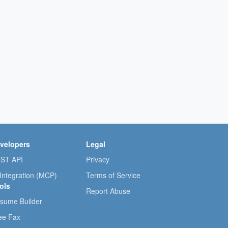
velopers
Legal
ST API
Privacy
 Integration (MCP)
Terms of Service
ols
Report Abuse
sume Builder
ee Fax