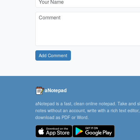
Add Comment
aNotepad
aNotepad is a fast, clean online notepad. Take and 
notes without an account, write with a rich text editor
download as PDF or Word.