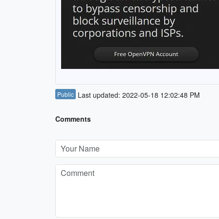
Public
Last updated: 2022-05-18 12:02:48 PM
Comments