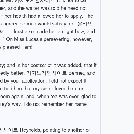
terwards Mr. 카지노게임사이트 It is not to be
, and the waiter was told he need not
her health had allowed her to apply. The
ess agreeable man would satisfy me. 온라인
 Hurst also made her a slight bow, and
” On Miss Lucas’s persevering, however,
 pleased I am!
d in her postscript it was added, that if
t decidedly better. 카지노게임사이트 Bennet, and
 your application; I did not expect it
 told him that my sister loved him, or
oom again, and, when tea was over, glad to
ingley’s way. I do not remember her name
이트 Reynolds, pointing to another of