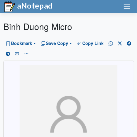
aNotepad
Binh Duong Micro
Bookmark
Save Copy
Copy Link