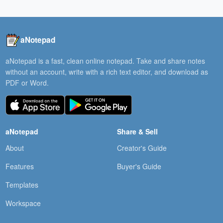
aNotepad
aNotepad is a fast, clean online notepad. Take and share notes
without an account, write with a rich text editor, and download as
PDF or Word.
aNotepad
Share & Sell
About
Creator's Guide
Features
Buyer's Guide
Templates
Workspace