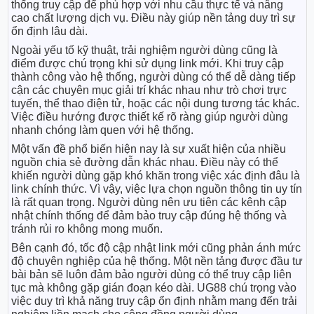
thống truy cập để phù hợp với nhu cầu thực tế và nâng
cao chất lượng dịch vụ. Điều này giúp nền tảng duy trì sự
ổn định lâu dài.
Ngoài yếu tố kỹ thuật, trải nghiệm người dùng cũng là
điểm được chú trọng khi sử dụng link mới. Khi truy cập
thành công vào hệ thống, người dùng có thể dễ dàng tiếp
cận các chuyên mục giải trí khác nhau như trò chơi trực
tuyến, thể thao điện tử, hoặc các nội dung tương tác khác.
Việc điều hướng được thiết kế rõ ràng giúp người dùng
nhanh chóng làm quen với hệ thống.
Một vấn đề phổ biến hiện nay là sự xuất hiện của nhiều
nguồn chia sẻ đường dẫn khác nhau. Điều này có thể
khiến người dùng gặp khó khăn trong việc xác định đâu là
link chính thức. Vì vậy, việc lựa chọn nguồn thông tin uy tín
là rất quan trọng. Người dùng nên ưu tiên các kênh cập
nhật chính thống để đảm bảo truy cập đúng hệ thống và
tránh rủi ro không mong muốn.
Bên cạnh đó, tốc độ cập nhật link mới cũng phản ánh mức
độ chuyên nghiệp của hệ thống. Một nền tảng được đầu tư
bài bản sẽ luôn đảm bảo người dùng có thể truy cập liên
tục mà không gặp gián đoạn kéo dài. UG88 chú trọng vào
việc duy trì khả năng truy cập ổn định nhằm mang đến trải