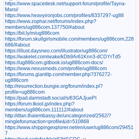
https://www.spacedesk.net/support-forum/profile/Tayna-
Marsi/
https://www.heavyironjobs.com/profiles/8337297-ug88
https://www.zophar.net/forums/index.php?
members/ug886com.137750/#about
https://bit.ly/m/ug886com
https://forum.skullgirlsmobile.com/members/ug886com.228
686/#about
https://illust.daysneo.com/illustrator/ug886com/
https://wakelet.com/wake/kDb9Ar61Knn3-dCDYrTd5
https://ug886com.gitbook.io/ug886com-docs/
https://www.nexusmods.com/profile/ug886com
https://forums.giantitp.com/member.php?376272-
ug886com
http://resurrection.bungie.org/forum/index.pl?
profile=ug886com
https://pad.darmstadt.social/s/63GAJjuePI
https://forum.tkool.jp/index.php?
members/ug886com.111112/#about
http://dtan.thaiembassy.de/uncategorized/2562/?
mingleforumaction=profile&id=510868
https://www.shippingexplorer.net/en/user/ug886com/29451
7