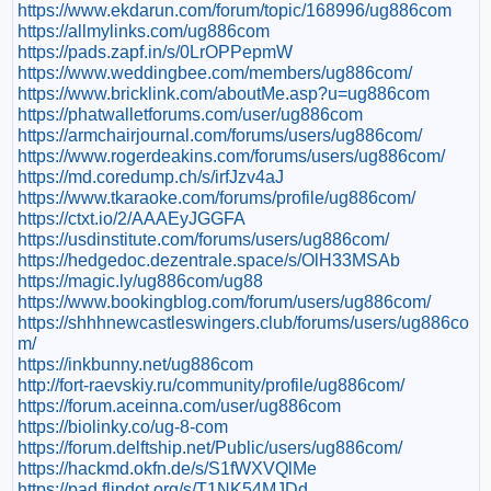
https://www.ekdarun.com/forum/topic/168996/ug886com
https://allmylinks.com/ug886com
https://pads.zapf.in/s/0LrOPPepmW
https://www.weddingbee.com/members/ug886com/
https://www.bricklink.com/aboutMe.asp?u=ug886com
https://phatwalletforums.com/user/ug886com
https://armchairjournal.com/forums/users/ug886com/
https://www.rogerdeakins.com/forums/users/ug886com/
https://md.coredump.ch/s/irfJzv4aJ
https://www.tkaraoke.com/forums/profile/ug886com/
https://ctxt.io/2/AAAEyJGGFA
https://usdinstitute.com/forums/users/ug886com/
https://hedgedoc.dezentrale.space/s/OlH33MSAb
https://magic.ly/ug886com/ug88
https://www.bookingblog.com/forum/users/ug886com/
https://shhhnewcastleswingers.club/forums/users/ug886co
m/
https://inkbunny.net/ug886com
http://fort-raevskiy.ru/community/profile/ug886com/
https://forum.aceinna.com/user/ug886com
https://biolinky.co/ug-8-com
https://forum.delftship.net/Public/users/ug886com/
https://hackmd.okfn.de/s/S1fWXVQlMe
https://pad.flipdot.org/s/T1NK54MJDd