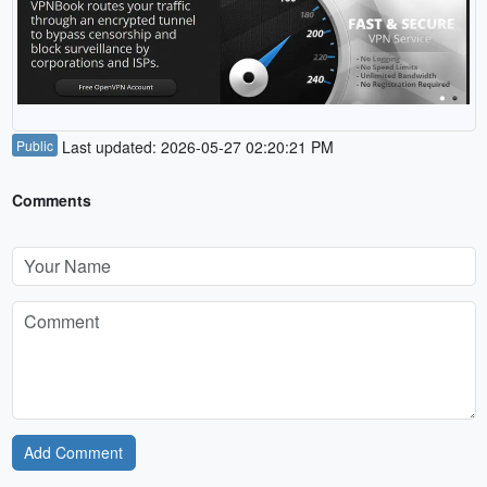
Public
Last updated: 2026-05-27 02:20:21 PM
Comments
Add Comment