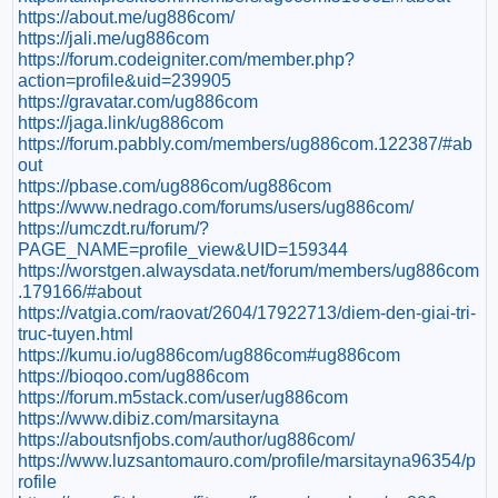
https://about.me/ug886com/
https://jali.me/ug886com
https://forum.codeigniter.com/member.php?
action=profile&uid=239905
https://gravatar.com/ug886com
https://jaga.link/ug886com
https://forum.pabbly.com/members/ug886com.122387/#ab
out
https://pbase.com/ug886com/ug886com
https://www.nedrago.com/forums/users/ug886com/
https://umczdt.ru/forum/?
PAGE_NAME=profile_view&UID=159344
https://worstgen.alwaysdata.net/forum/members/ug886com
.179166/#about
https://vatgia.com/raovat/2604/17922713/diem-den-giai-tri-
truc-tuyen.html
https://kumu.io/ug886com/ug886com#ug886com
https://bioqoo.com/ug886com
https://forum.m5stack.com/user/ug886com
https://www.dibiz.com/marsitayna
https://aboutsnfjobs.com/author/ug886com/
https://www.luzsantomauro.com/profile/marsitayna96354/p
rofile