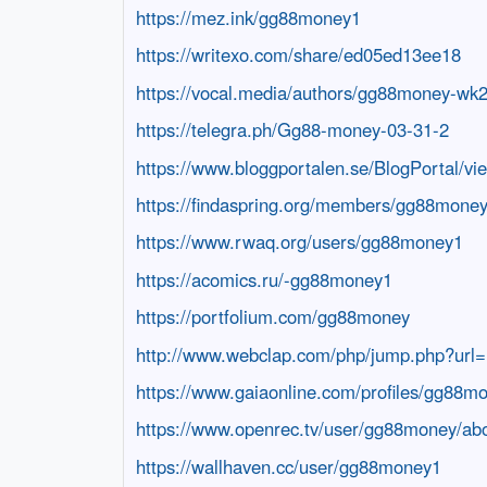
https://mez.ink/gg88money1
https://writexo.com/share/ed05ed13ee18
https://vocal.media/authors/gg88money-wk
https://telegra.ph/Gg88-money-03-31-2
https://www.bloggportalen.se/BlogPortal/v
https://findaspring.org/members/gg88money
https://www.rwaq.org/users/gg88money1
https://acomics.ru/-gg88money1
https://portfolium.com/gg88money
http://www.webclap.com/php/jump.php?url=
https://www.gaiaonline.com/profiles/gg88m
https://www.openrec.tv/user/gg88money/ab
https://wallhaven.cc/user/gg88money1