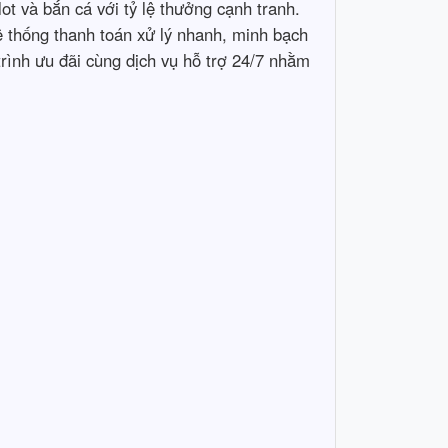
lot và bắn cá với tỷ lệ thưởng cạnh tranh.
Hệ thống thanh toán xử lý nhanh, minh bạch
rình ưu đãi cùng dịch vụ hỗ trợ 24/7 nhằm