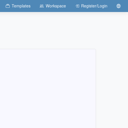
Templates
Workspace
Register/Login