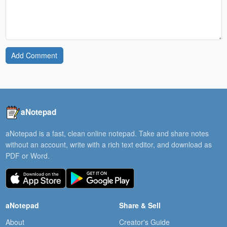
Add Comment
aNotepad
aNotepad is a fast, clean online notepad. Take and share notes
without an account, write with a rich text editor, and download as
PDF or Word.
aNotepad
Share & Sell
About
Creator's Guide