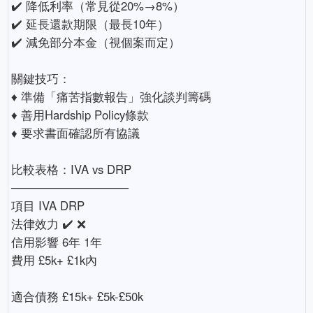
✔️ 降低利率（常見從20%→8%）
✔️ 延長還款期限（最長10年）
✔️ 減免部分本金（視個案而定）
關鍵技巧：
♦ 準備「痛苦指數報告」強化談判籌碼
♦ 善用Hardship Policy條款
♦ 要求書面確認所有協議
比較表格：IVA vs DRP
──────────────
項目 IVA DRP
法律效力 ✔️ ❌
信用影響 6年 1年
費用 £5k+ £1k內
適合債務 £15k+ £5k-£50k