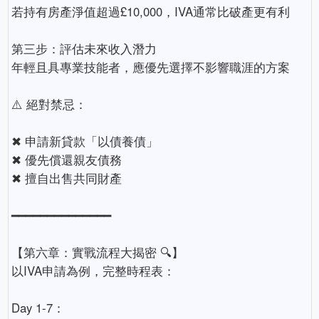
若持有房產淨值超過£10,000，IVA通常比破產更有利
第三步：評估未來收入潛力
年輕且具專業技能者，應優先選擇不影響職涯的方案
⚠️ 絕對禁忌：
✖ 申請新貸款「以債養債」
✖ 優先償還親友債務
✖ 擅自出售共同財產
━━━━━━━━━━━━━━
【第六章：實戰流程大揭密 🔍】
以IVA申請為例，完整時程表：
Day 1-7：