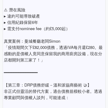
⚠️ 潛在風險
▸ 違約可能導致破產
▸ 信用紀錄保留6年
▸ 需支付nominee fee（約£5,000起）
真實案例：曼城餐廳老闆Simon
「疫情期間欠下£82,000債務，透過IVA每月還£280。最
感動的是債權人竟同意保留我的商用廚房設備，現在分
店都開到第三家了！」
━━━━━━━━━━━━━━
【第三章：DRP債務舒緩－溫和派協商藝術 🤝】
非正式但靈活的替代方案，適合債務規模較小者。透過
專業顧問與債權人談判，可能達成：