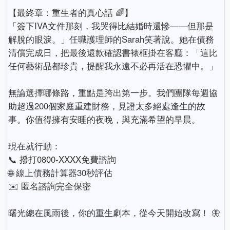
【最終章：重生者的真心話 🌈】
「簽下IVA文件那刻，我哭得比結婚時還慘——但那是
解脫的眼淚。」任職護理師的Sarah笑著說。她在債務
清償完成日，把最後還款確認書裱框掛在客廳：「這比
任何藝術品都珍貴，提醒我永遠不必再活在恐懼中。」
無論選擇哪條路，重點是跨出第一步。我們團隊每週協
助超過200個家庭重建財務，見證太多絕處逢生的故
事。你值得擁有安睡的夜晚，與充滿希望的早晨。
現在就行動：
📞 撥打0800-XXXX免費諮詢
🌐 線上債務計算器30秒評估
✉️ 匿名諮詢完全保密
曙光總在風雨後，你的重生劇本，從今天開始改寫！ 🦋