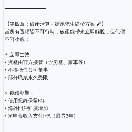
━━━━━━━━━━━━━━
【第四章：破產清算－斷尾求生終極方案 🧨】
當所有選項皆不可行時，破產能帶來立即解脫，但代價
不容小覷：
⚡ 立即生效：
• 資產由官方接管（含房產、豪車等）
• 不得擔任公司董事
• 部分職業永久受限
⚡ 後續影響：
• 信用紀錄保留6年
• 海外開戶難度增加
• 須申報收入支付IPA（最長3年）