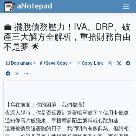
aNotepad
💼 擺脫債務壓力！IVA、DRP、破
產三大解方全解析，重拾財務自由
不是夢 🌟
Bookmark
Save Copy
Copy Link
【寫在前面：你的困境，我們都懂】
夜深人靜時，你是否反覆計算著帳單數字？信用卡催繳
通知像雪片般飛來，手機響起陌生號碼就心跳加速……
這種被債務追著跑的日子，我們明白有多煎熬。但請相
信——你絕非孤單！透過專業債務處理方案，完全有機