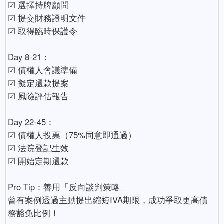
☑ 選擇持牌顧問
☑ 提交財務證明文件
☑ 取得臨時保護令
Day 8-21：
☑ 債權人會議準備
☑ 擬定還款提案
☑ 風險評估報告
Day 22-45：
☑ 債權人投票（75%同意即通過）
☑ 法院登記生效
☑ 開始定期還款
Pro Tip：善用「反向談判策略」
曾有案例透過主動提出縮短IVA期限，成功爭取更高債
務豁免比例！