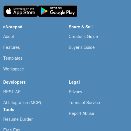
aNotepad
Share & Sell
About
Creator's Guide
Features
Buyer's Guide
Templates
Workspace
Developers
Legal
REST API
Privacy
AI Integration (MCP)
Terms of Service
Tools
Report Abuse
Resume Builder
Free Fax