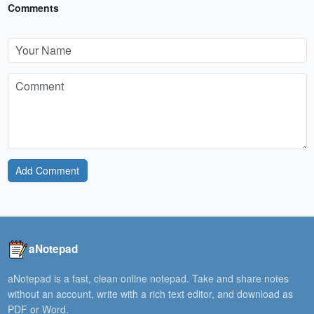
Comments
Add Comment
aNotepad
aNotepad is a fast, clean online notepad. Take and share notes
without an account, write with a rich text editor, and download as
PDF or Word.