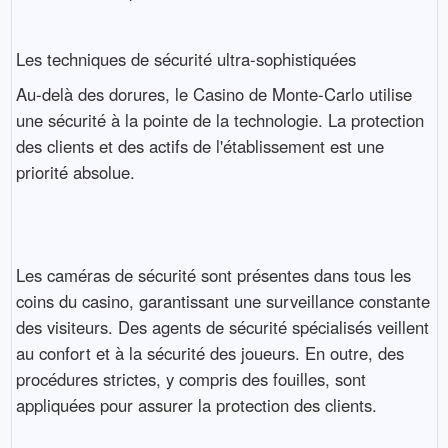
Les techniques de sécurité ultra-sophistiquées
Au-delà des dorures, le Casino de Monte-Carlo utilise
une sécurité à la pointe de la technologie. La protection
des clients et des actifs de l'établissement est une
priorité absolue.
Les caméras de sécurité sont présentes dans tous les
coins du casino, garantissant une surveillance constante
des visiteurs. Des agents de sécurité spécialisés veillent
au confort et à la sécurité des joueurs. En outre, des
procédures strictes, y compris des fouilles, sont
appliquées pour assurer la protection des clients.