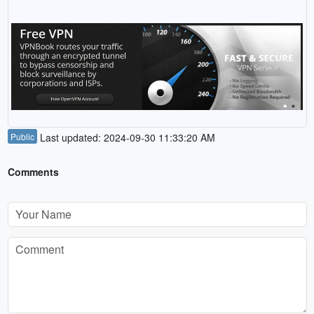
Public
Last updated: 2024-09-30 11:33:20 AM
Comments