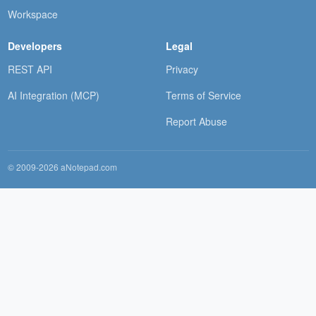
Workspace
Developers
Legal
REST API
Privacy
AI Integration (MCP)
Terms of Service
Report Abuse
© 2009-2026 aNotepad.com