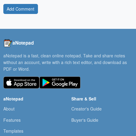
Add Comment
aNotepad
aNotepad is a fast, clean online notepad. Take and share notes
without an account, write with a rich text editor, and download as
PDF or Word.
aNotepad
Share & Sell
About
Creator's Guide
Features
Buyer's Guide
Templates