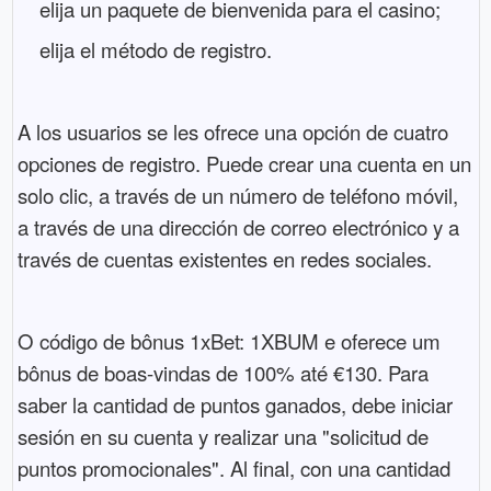
elija un paquete de bienvenida para el casino;
elija el método de registro.
A los usuarios se les ofrece una opción de cuatro
opciones de registro. Puede crear una cuenta en un
solo clic, a través de un número de teléfono móvil,
a través de una dirección de correo electrónico y a
través de cuentas existentes en redes sociales.
O código de bônus 1xBet: 1XBUM e oferece um
bônus de boas-vindas de 100% até €130. Para
saber la cantidad de puntos ganados, debe iniciar
sesión en su cuenta y realizar una "solicitud de
puntos promocionales". Al final, con una cantidad