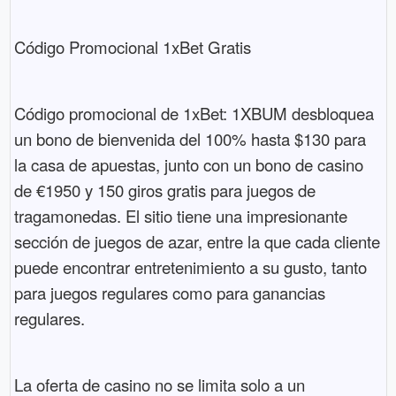
Código Promocional 1xBet Gratis
Código promocional de 1xBet: 1XBUM desbloquea
un bono de bienvenida del 100% hasta $130 para
la casa de apuestas, junto con un bono de casino
de €1950 y 150 giros gratis para juegos de
tragamonedas. El sitio tiene una impresionante
sección de juegos de azar, entre la que cada cliente
puede encontrar entretenimiento a su gusto, tanto
para juegos regulares como para ganancias
regulares.
La oferta de casino no se limita solo a un