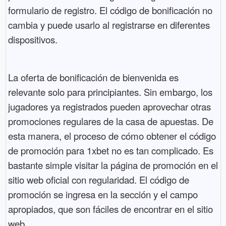
formulario de registro. El código de bonificación no
cambia y puede usarlo al registrarse en diferentes
dispositivos.
La oferta de bonificación de bienvenida es
relevante solo para principiantes. Sin embargo, los
jugadores ya registrados pueden aprovechar otras
promociones regulares de la casa de apuestas. De
esta manera, el proceso de cómo obtener el código
de promoción para 1xbet no es tan complicado. Es
bastante simple visitar la página de promoción en el
sitio web oficial con regularidad. El código de
promoción se ingresa en la sección y el campo
apropiados, que son fáciles de encontrar en el sitio
web.