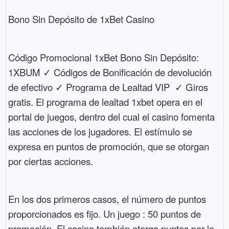
Bono Sin Depósito de 1xBet Casino
Código Promocional 1xBet Bono Sin Depósito:
1XBUM ✓ Códigos de Bonificación de devolución
de efectivo ✓ Programa de Lealtad VIP ✓ Giros
gratis. El programa de lealtad 1xbet opera en el
portal de juegos, dentro del cual el casino fomenta
las acciones de los jugadores. El estímulo se
expresa en puntos de promoción, que se otorgan
por ciertas acciones.
En los dos primeros casos, el número de puntos
proporcionados es fijo. Un juego : 50 puntos de
promoción. El casino también otorga puntos por la