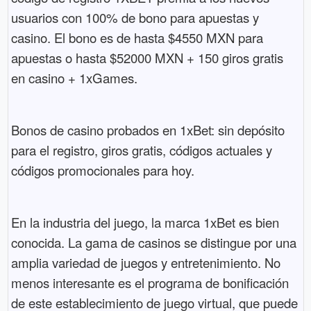
usuarios con 100% de bono para apuestas y
casino. El bono es de hasta $4550 MXN para
apuestas o hasta $52000 MXN + 150 giros gratis
en casino + 1xGames.
Bonos de casino probados en 1xBet: sin depósito
para el registro, giros gratis, códigos actuales y
códigos promocionales para hoy.
En la industria del juego, la marca 1xBet es bien
conocida. La gama de casinos se distingue por una
amplia variedad de juegos y entretenimiento. No
menos interesante es el programa de bonificación
de este establecimiento de juego virtual, que puede