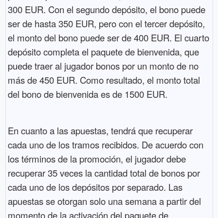
300 EUR. Con el segundo depósito, el bono puede
ser de hasta 350 EUR, pero con el tercer depósito,
el monto del bono puede ser de 400 EUR. El cuarto
depósito completa el paquete de bienvenida, que
puede traer al jugador bonos por un monto de no
más de 450 EUR. Como resultado, el monto total
del bono de bienvenida es de 1500 EUR.
En cuanto a las apuestas, tendrá que recuperar
cada uno de los tramos recibidos. De acuerdo con
los términos de la promoción, el jugador debe
recuperar 35 veces la cantidad total de bonos por
cada uno de los depósitos por separado. Las
apuestas se otorgan solo una semana a partir del
momento de la activación del paquete de