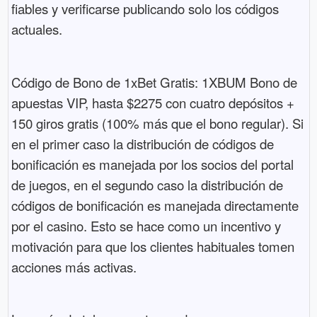
fiables y verificarse publicando solo los códigos
actuales.
Código de Bono de 1xBet Gratis: 1XBUM Bono de
apuestas VIP, hasta $2275 con cuatro depósitos +
150 giros gratis (100% más que el bono regular). Si
en el primer caso la distribución de códigos de
bonificación es manejada por los socios del portal
de juegos, en el segundo caso la distribución de
códigos de bonificación es manejada directamente
por el casino. Esto se hace como un incentivo y
motivación para que los clientes habituales tomen
acciones más activas.