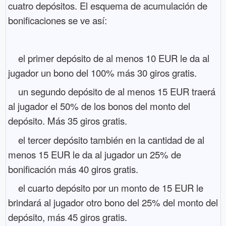
cuatro depósitos. El esquema de acumulación de
bonificaciones se ve así:
el primer depósito de al menos 10 EUR le da al
jugador un bono del 100% más 30 giros gratis.
un segundo depósito de al menos 15 EUR traerá
al jugador el 50% de los bonos del monto del
depósito. Más 35 giros gratis.
el tercer depósito también en la cantidad de al
menos 15 EUR le da al jugador un 25% de
bonificación más 40 giros gratis.
el cuarto depósito por un monto de 15 EUR le
brindará al jugador otro bono del 25% del monto del
depósito, más 45 giros gratis.