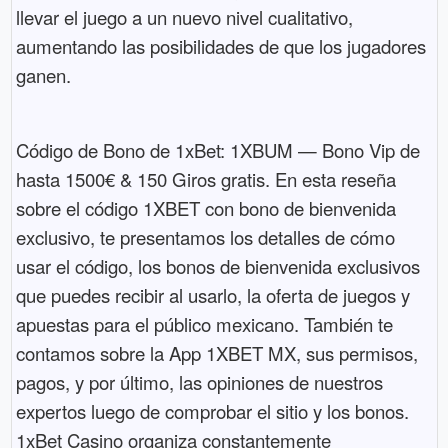
llevar el juego a un nuevo nivel cualitativo,
aumentando las posibilidades de que los jugadores
ganen.
Código de Bono de 1xBet: 1XBUM — Bono Vip de
hasta 1500€ & 150 Giros gratis. En esta reseña
sobre el código 1XBET con bono de bienvenida
exclusivo, te presentamos los detalles de cómo
usar el código, los bonos de bienvenida exclusivos
que puedes recibir al usarlo, la oferta de juegos y
apuestas para el público mexicano. También te
contamos sobre la App 1XBET MX, sus permisos,
pagos, y por último, las opiniones de nuestros
expertos luego de comprobar el sitio y los bonos.
1xBet Casino organiza constantemente