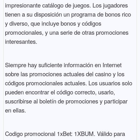
impresionante catálogo de juegos. Los jugadores
tienen a su disposición un programa de bonos rico
y diverso, que incluye bonos y códigos
promocionales, y una serie de otras promociones
interesantes.
Siempre hay suficiente información en Internet
sobre las promociones actuales del casino y los
códigos promocionales actuales. Los usuarios solo
pueden encontrar el código correcto, usarlo,
suscribirse al boletín de promociones y participar
en ellas.
Codigo promocional 1xBet: 1XBUM. Válido para