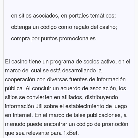
en sitios asociados, en portales temáticos;
obtenga un código como regalo del casino;
compra por puntos promocionales.
El casino tiene un programa de socios activo, en el
marco del cual se está desarrollando la
cooperación con diversas fuentes de información
pública. Al concluir un acuerdo de asociación, los
sitios se convierten en afiliados, distribuyendo
información útil sobre el establecimiento de juego
en Internet. En el marco de tales publicaciones, a
menudo puede encontrar un código de promoción
que sea relevante para 1xBet.