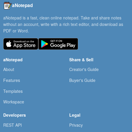
aNotepad
aNotepad is a fast, clean online notepad. Take and share notes
without an account, write with a rich text editor, and download as
PDF or Word.
aNotepad
Share & Sell
About
Creator's Guide
Features
Buyer's Guide
Templates
Workspace
Developers
Legal
REST API
Privacy