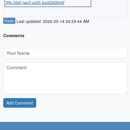
39a-5fa0-4ae3-a533-1ca152d32c0f
Public
Last updated: 2026-05-14 04:29:44 AM
Comments
Add Comment