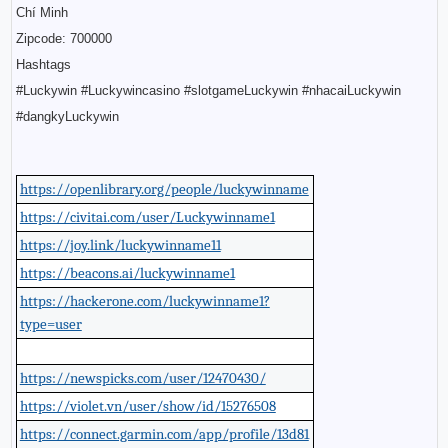
Chí Minh
Zipcode: 700000
Hashtags
#Luckywin #Luckywincasino #slotgameLuckywin #nhacaiLuckywin
#dangkyLuckywin
https://openlibrary.org/people/luckywinname
https://civitai.com/user/Luckywinname1
https://joy.link/luckywinname11
https://beacons.ai/luckywinname1
https://hackerone.com/luckywinname1?
type=user
https://newspicks.com/user/12470430/
https://violet.vn/user/show/id/15276508
https://connect.garmin.com/app/profile/13d81