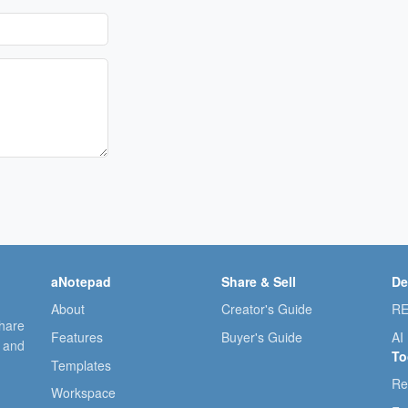
aNotepad
Share & Sell
De
About
Creator's Guide
RE
share
Features
Buyer's Guide
AI
, and
To
Templates
Re
Workspace