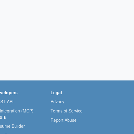
velopers
Legal
ST API
Privacy
 Integration (MCP)
Terms of Service
ols
Report Abuse
sume Builder