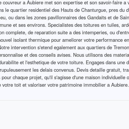
 couvreur a Aubiere met son expertise et son savoir-faire a 
ns le quartier residentiel des Hauts de Chanturgue, pres du d
eu, ou dans les zones pavillonnaires des Gandaits et de Sai
mmune et ses environs. Specialistes des toitures en tuiles, ard
tion complete, de reparation suite a des intemperies, ou d'en
 nouvel isolant thermique pour ameliorer votre performance ene
otre intervention s'etend egalement aux quartiers de Tremont
ersonnalise et des conseils avises. Nous utilisons des materi
durabilite et l'esthetique de votre toiture. Engages dans une 
upuleusement les delais convenus. Devis detaille gratuit, tra
ur chaque projet, qu'il s'agisse d'une maison individuelle ou
e votre toit et valoriser votre patrimoine immobilier a Aubiere.