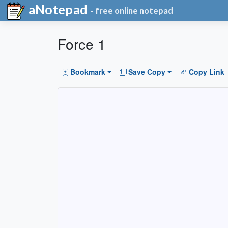
aNotepad
- free online notepad
Force 1
Bookmark
Save Copy
Copy Link