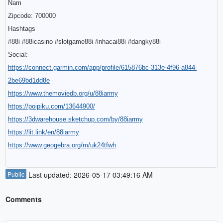
Nam
Zipcode: 700000
Hashtags
#88i #88icasino #slotgame88i #nhacai88i #dangky88i
Social:
https://connect.garmin.com/app/profile/615876bc-313e-4f96-a844-
2be69bd1dd8e
https://www.themoviedb.org/u/88iarmy
https://poipiku.com/13644900/
https://3dwarehouse.sketchup.com/by/88iarmy
https://lit.link/en/88iarmy
https://www.geogebra.org/m/uk24tfwh
Public
Last updated: 2026-05-17 03:49:16 AM
Comments