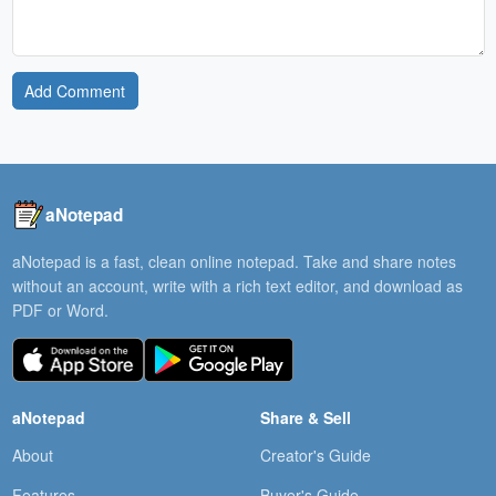
Add Comment
aNotepad
aNotepad is a fast, clean online notepad. Take and share notes
without an account, write with a rich text editor, and download as
PDF or Word.
aNotepad
Share & Sell
About
Creator's Guide
Features
Buyer's Guide