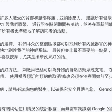
許多人遭受的背部和腰部疼痛，並消除壓力。 建議所有健康的
我們聯繫。 通行證在關閉期間被凍結，並將在重新開放當天重新開始
用程序所有者更準確地了解訪問者的活動。
的選擇。 我們耳朵的整個區域都可以找到所有內臟器官的神
快地到達我們的神經系統。 最後但並非最不重要的一點是
不喜歡按摩，尤其是按摩效果好的話。
的好方法。 刺激淋巴結可以為身體的自然防禦系統充電。 
。 使用禮券預訂的預約的取消/修改必須在治療開始前至少 
必諮詢您的醫生，以確保它安全且適合您。 GerincFix 30
有關網站使用情況的統計數據，而無需單獨識別 Google 的訪問者。 