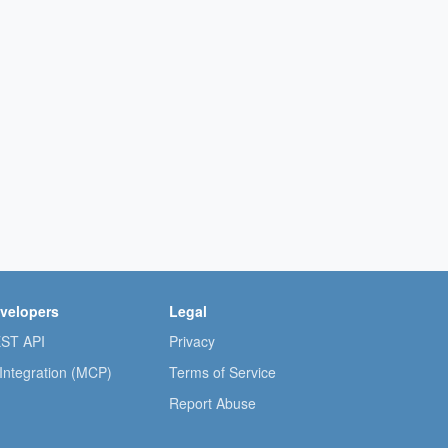
velopers
Legal
ST API
Privacy
 Integration (MCP)
Terms of Service
Report Abuse