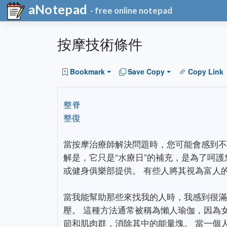
aNotepad
- free online notepad
按摩技術條件
Bookmark
Save Copy
Copy Link
整脊
整復
當按摩治療師解決問題時，您可能會感到不
解是，它只是“水療日”的補充，是為了呵
或健身俱樂部提供。 有些人將其視為富人
當我能幫助那些來找我的人時，我感到很滿
壓。 這種方法通常被稱為懶人瑜伽，因為
節和肌肉群，消除其中的能量塊。 當一個