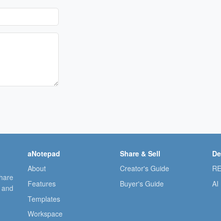
aNotepad
Share & Sell
De
About
Creator's Guide
RE
share
Features
Buyer's Guide
AI
, and
Templates
Workspace