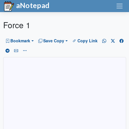
aNotepad
Force 1
Bookmark
Save Copy
Copy Link