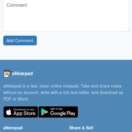
Add Comment
aNotepad
aNotepad is a fast, clean online notepad. Take and share notes
without an account, write with a rich text editor, and download as
PDF or Word.
aNotepad
Share & Sell