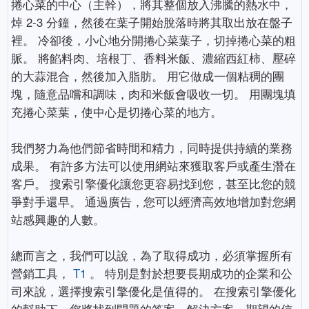
捲心菜的中心（主幹），將其整個放入沸騰的熱水中，
焯 2-3 分鐘，然後在葉子開始脫落時將其取出放在盤子
裡。 冷卻後，小心地分開捲心菜葉子，切掉捲心菜的粗
脈。 將餡料肉、培根丁、香料米飯、濃縮西紅柿、壓碎
的大蒜混合，然後加入脂肪。 用它做成一個粘稠的團
塊，隨意品嚐和調味，肉和米飯會吸收一切。 用團塊填
充捲心菜葉，使中心是切捲心菜的地方。
我們努力為他們節省時間和精力，同時提供持續的業務
成果。 有許多方法可以使用網站來獲取客戶或產生潛在
客戶。 搜索引擎優化讓您更容易找到您，甚至比您的競
爭對手還早。 通過廣告，您可以經濟高效地增加對您網
站感興趣的人數。
總而言之，我們可以說，為了取得成功，必須掌握所有
營銷工具，
T1
。 特別是對於想要長期成功的企業和公
司來說，選擇搜索引擎優化是值得的。 在搜索引擎優化
的幫助下，您將找到問題的答案、解決方案、期望的信