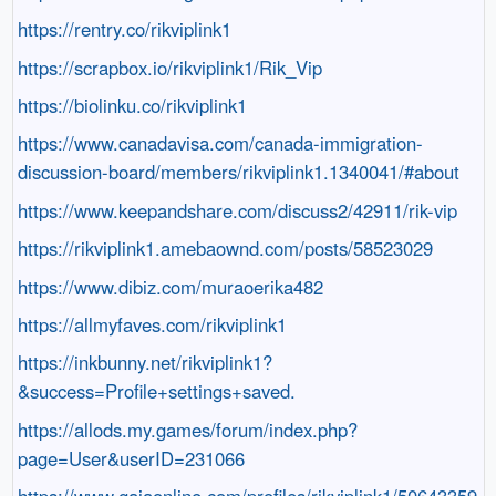
https://rentry.co/rikviplink1
https://scrapbox.io/rikviplink1/Rik_Vip
https://biolinku.co/rikviplink1
https://www.canadavisa.com/canada-immigration-
discussion-board/members/rikviplink1.1340041/#about
https://www.keepandshare.com/discuss2/42911/rik-vip
https://rikviplink1.amebaownd.com/posts/58523029
https://www.dibiz.com/muraoerika482
https://allmyfaves.com/rikviplink1
https://inkbunny.net/rikviplink1?
&success=Profile+settings+saved.
https://allods.my.games/forum/index.php?
page=User&userID=231066