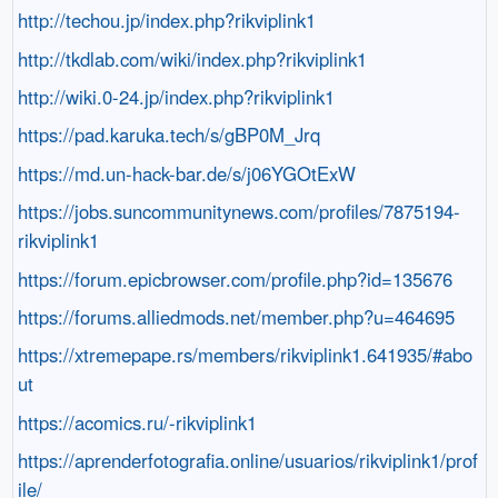
http://techou.jp/index.php?rikviplink1
http://tkdlab.com/wiki/index.php?rikviplink1
http://wiki.0-24.jp/index.php?rikviplink1
https://pad.karuka.tech/s/gBP0M_Jrq
https://md.un-hack-bar.de/s/j06YGOtExW
https://jobs.suncommunitynews.com/profiles/7875194-
rikviplink1
https://forum.epicbrowser.com/profile.php?id=135676
https://forums.alliedmods.net/member.php?u=464695
https://xtremepape.rs/members/rikviplink1.641935/#abo
ut
https://acomics.ru/-rikviplink1
https://aprenderfotografia.online/usuarios/rikviplink1/prof
ile/