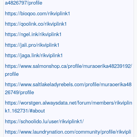
a4826797/profile
https://bioqoo.com/rikviplink1
https://qoolink.co/rikviplink1
https://ngel.ink/rikviplink1
https://jali.pro/rikviplink1
https://jaga.link/rikviplink1
https://www.salmonshop.ca/profile/muraoerika48239192/
profile
https://www.saltlakeladyrebels.com/profile/muraoerika48
26749/profile
https://worstgen.alwaysdata.net/forum/members/rikviplin
k1.162731/#about
https://schoolido.lu/user/rikviplink1/
https://www.laundrynation.com/community/profile/rikvipli