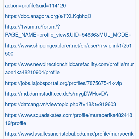
action=profile&uid=114120
https://doc.anagora.org/s/FXLKqbhqD
https://1wum.ru/forum/?
PAGE_NAME=profile_view&UID=54636&MUL_MODE=
https://www.shippingexplorer.net/en/user/rikviplink1/251
500
https://www.newdirectionchildcarefacility.com/profile/mur
aoerika48210904/profile
https://jobs.lajobsportal.org/profiles/7875675-rik-vip
https://md.darmstadt.ccc.de/s/mygDWHovDA
https://datcang.vn/viewtopic.php?f=18&t=919603
https://www.squadskates.com/profile/muraoerika482418
19/profile
https://www.lasallesancristobal.edu.mx/profile/muraoerik