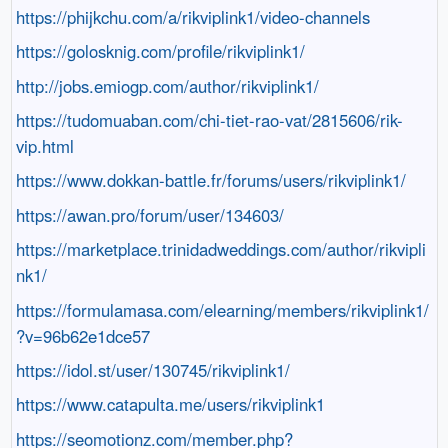
https://phijkchu.com/a/rikviplink1/video-channels
https://golosknig.com/profile/rikviplink1/
http://jobs.emiogp.com/author/rikviplink1/
https://tudomuaban.com/chi-tiet-rao-vat/2815606/rik-
vip.html
https://www.dokkan-battle.fr/forums/users/rikviplink1/
https://awan.pro/forum/user/134603/
https://marketplace.trinidadweddings.com/author/rikvipli
nk1/
https://formulamasa.com/elearning/members/rikviplink1/
?v=96b62e1dce57
https://idol.st/user/130745/rikviplink1/
https://www.catapulta.me/users/rikviplink1
https://seomotionz.com/member.php?