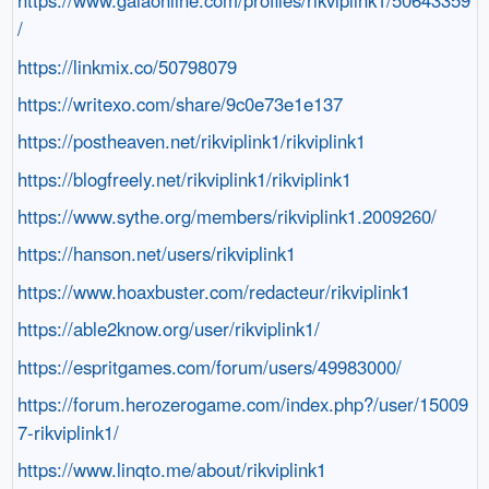
https://www.gaiaonline.com/profiles/rikviplink1/50643359
/
https://linkmix.co/50798079
https://writexo.com/share/9c0e73e1e137
https://postheaven.net/rikviplink1/rikviplink1
https://blogfreely.net/rikviplink1/rikviplink1
https://www.sythe.org/members/rikviplink1.2009260/
https://hanson.net/users/rikviplink1
https://www.hoaxbuster.com/redacteur/rikviplink1
https://able2know.org/user/rikviplink1/
https://espritgames.com/forum/users/49983000/
https://forum.herozerogame.com/index.php?/user/15009
7-rikviplink1/
https://www.linqto.me/about/rikviplink1