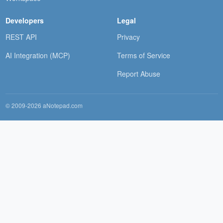
Developers
Legal
REST API
Privacy
AI Integration (MCP)
Terms of Service
Report Abuse
© 2009-2026 aNotepad.com