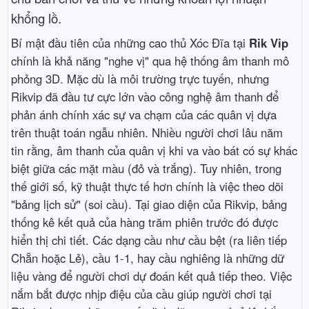
khổng lồ.
Bí mật đầu tiên của những cao thủ Xóc Đĩa tại
Rik Vip
chính là khả năng "nghe vị" qua hệ thống âm thanh mô
phỏng 3D. Mặc dù là môi trường trực tuyến, nhưng
Rikvip đã đầu tư cực lớn vào công nghệ âm thanh để
phản ánh chính xác sự va chạm của các quân vị dựa
trên thuật toán ngẫu nhiên. Nhiều người chơi lâu năm
tin rằng, âm thanh của quân vị khi va vào bát có sự khác
biệt giữa các mặt màu (đỏ và trắng). Tuy nhiên, trong
thế giới số, kỹ thuật thực tế hơn chính là việc theo dõi
"bảng lịch sử" (soi cầu). Tại giao diện của Rikvip, bảng
thống kê kết quả của hàng trăm phiên trước đó được
hiển thị chi tiết. Các dạng cầu như cầu bệt (ra liên tiếp
Chẵn hoặc Lẻ), cầu 1-1, hay cầu nghiêng là những dữ
liệu vàng để người chơi dự đoán kết quả tiếp theo. Việc
nắm bắt được nhịp điệu của cầu giúp người chơi tại