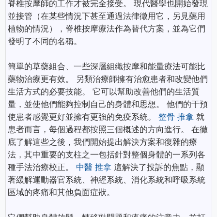
脊椎按摩師的工作才被完全接受。 現代醫學也開始發現
並接管（在某些情況下甚至通過法律徵用它，另見藥用
植物的情況），脊椎按摩療法作為替代方案，並為它們
發明了不同的名稱。
簡單的草藥組合、一些深層組織按摩和能量療法可能比
藥物治療更有效。 另類治療師擁有治愈患者和改變他們
生活方式的必要技能。 它可以幫助改善他們的生活質
量，並使他們能夠控制自己的身體和思想。 他們的干預
使患者感覺更好並擁有更強的免疫系統。
整骨 推拿
就
患者而言，每個過程都按照三個概述的方向進行。 在徹
底了解這些之後，我們開始提出解決方案和復雜的療
法，其中重要的支柱之一包括針對整個身體的一系列各
種手法治療校正。
中醫 推拿
這解決了投訴的焦點，顯
著緩解運動器官系統、神經系統、消化系統和呼吸系統
區域的疼痛和其他負面症狀。
它們幫助身體放鬆，轉移對問題和疼痛的注意力，並打