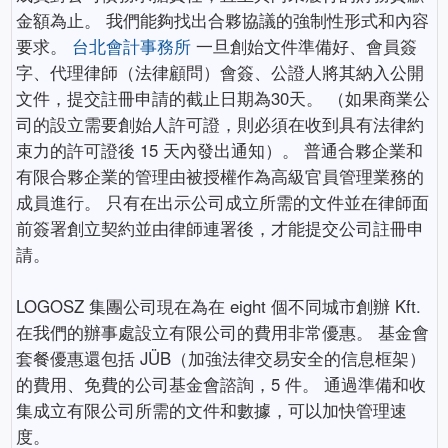
金額為止。 我們能夠找出合夥協議的強制性形式和內容
要求。
台北會計事務所
一旦創始文件準備好、會員簽
字、代理律師（法律顧問）會簽、公證人將其納入公開
文件，提交註冊申請的截止日期為30天。 （如果商業公
司的設立需要創始人許可證，則必須在收到具有法律約
束力的許可證後 15 天內發出通知）。 普通合夥企業和
有限合夥企業的管理由被授權作為高級官員管理業務的
成員進行。 只有在出示公司成立所需的文件並在律師面
前簽署創立契約並由律師連署後，才能提交公司註冊申
請。
LOGOSZ 集團公司現在為在 eight 個不同城市創辦 Kft.
在我們的辦事處設立有限公司的費用非常優惠。 基金會
套餐優惠還包括 JÜB（加強法律交易安全的信息框架）
的費用、免費的公司基金會諮詢，5 件。 通過準備和收
集成立有限公司所需的文件和數據，可以加快管理速
度。