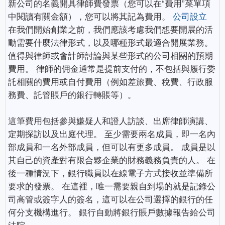
新公司的名義開具律師費發票（您可以在“費用”菜單項
中閱讀有關金額），您可以將其記為費用。
公司設立
在我們開始創業之前，我們應該考慮我們想要開展的活
動需要什麼法律形式，以及哪種形式最適合開展業務。
值得與律師或會計師討論與某些形式的公司相關的預期
費用。 律師的佣金通常是提前支付的，不包括與履行委
託相關的費用或自付費用（例如差旅費、稅費、行政服
務​​費、託管賬戶的銀行轉賬等）。
這筆費用包括參與嫌疑人和證人訪談、出席律師演講、
定期探訪以及出庭代理。 至少需要兩名成員，即一名內
部成員和一名外部成員，但可以有更多成員。 成員是以
其自己的資產對有限合夥企業的財務義務負責的人。 在
後一種情況下，銀行職員以在線電子方式接收並準備所
要求的發票。 在這裡，唯一需要親自到場的就是記錄公
司高管或簽字人的簽名，這可以在公司選擇的銀行的任
何分支機構進行。 銀行自動將銀行賬戶數據報告給公司
法院。