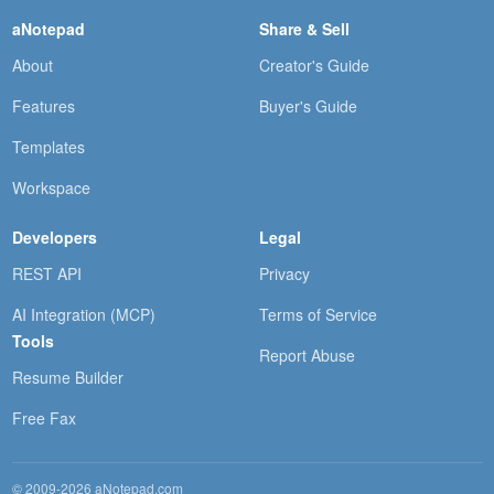
aNotepad
Share & Sell
About
Creator's Guide
Features
Buyer's Guide
Templates
Workspace
Developers
Legal
REST API
Privacy
AI Integration (MCP)
Terms of Service
Tools
Report Abuse
Resume Builder
Free Fax
© 2009-2026 aNotepad.com