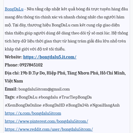
BongDaLu
- Nền tảng cập nhật kết quả bóng đá trực tuyến hàng đầu
mang đến thông tin chính xác và nhanh chóng nhất cho người hâm
mộ. Tại đây, thương hiệu BongDaLu cam kết cung cấp giao diện
thân thiện giúp người dùng dễ dàng theo dõi tỷ số mọi lúc. Hệ thống
tích hợp dữ liệu thời gian thực từ hàng trăm giải đấu lớn nhỏ trên
khắp thế giới với độ trễ tối thiểu.
Website:
https://bongdalu5.it.com/
Phone: 0927845102
Địa chỉ: 19b Đ.Tự Do, Hiệp Phú, Tăng Nhơn Phú, Hồ Chí Minh,
Việt Nam
Email:
bongdalu5itcom@gmail.com
Tags:
#BongDaLu #bongdalu #TrucTiepBongDa
#XemBongDaOnline #BongDaHD #BongDa24h #NgoaiHangAnh
https://x.com/bongdalu5itcom
https://www.pinterest.com/bongdalu5itcom/
https://www.reddit.com/user/bongdalu5itcom/