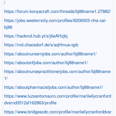
/
https://forum.konyacraft.com/threads/bj88name1.27882/
https://jobs.westerncity.com/profiles/8208303-nha-cai-
bj88
https://hackmd.hub.yt/s/j6eAHzjkj
https://md.chaosdorf.de/s/aqHmua-qyb
https://aboutnursernjobs.com/author/bj88name1/
https://aboutsnfjobs.com/author/bj88name1/
https://aboutnursepractitionerjobs.com/author/bj88name
1/
https://aboutpharmacistjobs.com/author/bj88name1/
https://www.luzsantomauro.com/profile/marileilycranford
dvsrnd3512sf162863/profile
https://www.bridgescdc.com/profile/marileilycranforddvsr