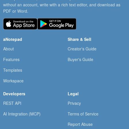
without an account, write with a rich text editor, and download as
PDF or Word.
aNotepad
Share & Sell
About
Creator's Guide
Features
Buyer's Guide
Templates
Workspace
Developers
Legal
REST API
Privacy
AI Integration (MCP)
Terms of Service
Report Abuse