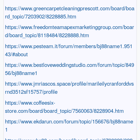
https://www.greencarpetcleaningprescott.com/board/boa
rd_topic/7203902/8228885.htm
https://www.freedomteamapexmarketinggroup.com/boar
d/board_topic/8118484/8228888.htm
https://www.pesteam.it/forum/members/bj88name1.951
43/#about
https://www.bestloveweddingstudio.com/forum/topic/849
56/bj88name1
https://www.jmriascos.space/profile/marileilycranforddvs
rnd3512sf15757/profile
https://www.coffeesix-
store.com/board/board_topic/7560063/8228904.htm
https://www.ekdarun.com/forum/topic/156676/bj88name
1