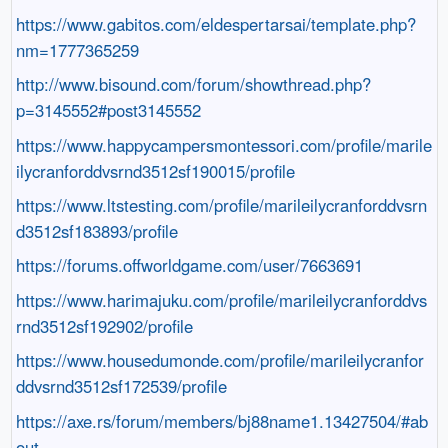
https://www.gabitos.com/eldespertarsai/template.php?
nm=1777365259
http://www.bisound.com/forum/showthread.php?
p=3145552#post3145552
https://www.happycampersmontessori.com/profile/marile
ilycranforddvsrnd3512sf190015/profile
https://www.ltstesting.com/profile/marileilycranforddvsrn
d3512sf183893/profile
https://forums.offworldgame.com/user/7663691
https://www.harimajuku.com/profile/marileilycranforddvs
rnd3512sf192902/profile
https://www.housedumonde.com/profile/marileilycranfor
ddvsrnd3512sf172539/profile
https://axe.rs/forum/members/bj88name1.13427504/#ab
out