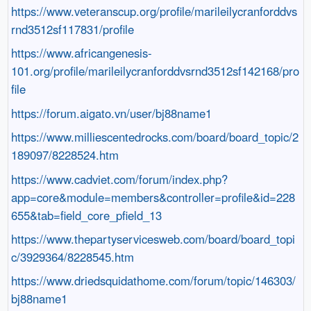
https://www.veteranscup.org/profile/marileilycranforddvs
rnd3512sf117831/profile
https://www.africangenesis-
101.org/profile/marileilycranforddvsrnd3512sf142168/pro
file
https://forum.aigato.vn/user/bj88name1
https://www.milliescentedrocks.com/board/board_topic/2
189097/8228524.htm
https://www.cadviet.com/forum/index.php?
app=core&module=members&controller=profile&id=228
655&tab=field_core_pfield_13
https://www.thepartyservicesweb.com/board/board_topi
c/3929364/8228545.htm
https://www.driedsquidathome.com/forum/topic/146303/
bj88name1