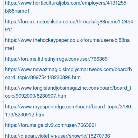
https://www.horticulturaljobs.com/employers/4131255-
bj88name1
https://forum.motoshkola.od.ua/threads/bj88name1.2454
91/
https://www.thehockeypaper.co.uk/forums/users/bj88na
me1
https://forums.littletinyfrogs.com/user/7663691
https://www.newazmagic.simplysmartwebs.com/board/b
oard_topic/8097541/8230898.htm
https://www.longislandjobsmagazine.com/board/board_t
opic/9092000/8230907.htm
https://www.myaspenridge.com/board/board_topic/3180
173/8230912.htm
https://forums.galciv2.com/user/7663691
https://giaoan.violet.vn/user/show/id/15270736