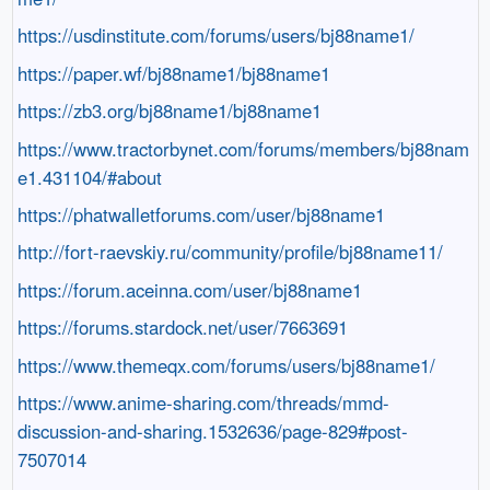
https://usdinstitute.com/forums/users/bj88name1/
https://paper.wf/bj88name1/bj88name1
https://zb3.org/bj88name1/bj88name1
https://www.tractorbynet.com/forums/members/bj88nam
e1.431104/#about
https://phatwalletforums.com/user/bj88name1
http://fort-raevskiy.ru/community/profile/bj88name11/
https://forum.aceinna.com/user/bj88name1
https://forums.stardock.net/user/7663691
https://www.themeqx.com/forums/users/bj88name1/
https://www.anime-sharing.com/threads/mmd-
discussion-and-sharing.1532636/page-829#post-
7507014