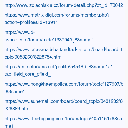
http://www.izolacniskla.cz/forum-detail.php?dt_id=73042
https://www.matrix-digi.com/forums/member.php?
action=profile&uid=13911
https://www.d-
ushop.com/forum/topic/133794/bj88name1
https://www.crossroadsbaitandtackle.com/board/board_t
opic/9053260/8228754.htm
https://animeforums.net/profile/54546-bj88name1/?
tab=field_core_pfield_1
https://www.nongkhaempolice.com/forum/topic/127907/b
j88name1
https://www.sunemall.com/board/board_topic/8431232/8
228869.htm
https://www.ttlxshipping.com/forum/topic/405115/bj88na
me1