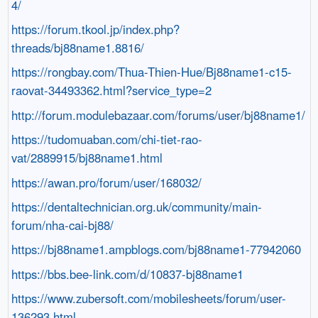
4/
https://forum.tkool.jp/index.php?
threads/bj88name1.8816/
https://rongbay.com/Thua-Thien-Hue/Bj88name1-c15-
raovat-34493362.html?service_type=2
http://forum.modulebazaar.com/forums/user/bj88name1/
https://tudomuaban.com/chi-tiet-rao-
vat/2889915/bj88name1.html
https://awan.pro/forum/user/168032/
https://dentaltechnician.org.uk/community/main-
forum/nha-cai-bj88/
https://bj88name1.ampblogs.com/bj88name1-77942060
https://bbs.bee-link.com/d/10837-bj88name1
https://www.zubersoft.com/mobilesheets/forum/user-
136293.html