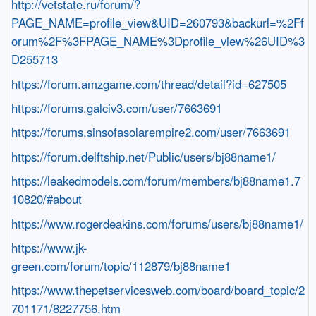
http://vetstate.ru/forum/?
PAGE_NAME=profile_view&UID=260793&backurl=%2Ff
orum%2F%3FPAGE_NAME%3Dprofile_view%26UID%3
D255713
https://forum.amzgame.com/thread/detail?id=627505
https://forums.galciv3.com/user/7663691
https://forums.sinsofasolarempire2.com/user/7663691
https://forum.delftship.net/Public/users/bj88name1/
https://leakedmodels.com/forum/members/bj88name1.7
10820/#about
https://www.rogerdeakins.com/forums/users/bj88name1/
https://www.jk-
green.com/forum/topic/112879/bj88name1
https://www.thepetservicesweb.com/board/board_topic/2
701171/8227756.htm