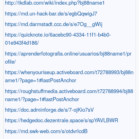
http://tkdlab.com/wiki/index.php?bj88name1
https://md.un-hack-bar.de/s/egbQqwigJ7
https://md.darmstadt.ccc.de/s/e7Og__gWij
https://quicknote.io/6acebc90-4334-11f1-b4b0-
01e943f4d186/
https://aprenderfotografia.online/usuarios/bj88name1/pr
ofile/
https://whenyouriseup.activeboard.com/t72788993/bj88n
ame1/?page=1#lastPostAnchor
https://roughstuffmedia.activeboard.com/t72788994/bj88
name1/?page=1#lastPostAnchor
https://doc.adminforge.de/s/7-ojKio7sV
https://hedgedoc.dezentrale.space/s/spYAVLBWR
https://md.swk-web.com/s/otdvrIcdB